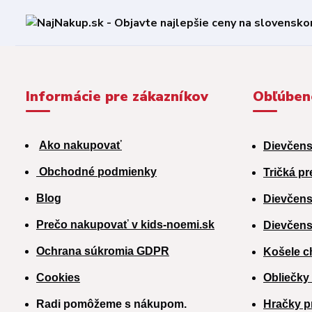
Informácie pre zákazníkov
Obľúben
Ako nakupovať
Dievčens
Obchodné podmienky
Tričká pr
Blog
Dievčens
Prečo nakupovať v kids-noemi.sk
Dievčens
Ochrana súkromia GDPR
Košele c
Cookies
Obliečky
Radi pomôžeme s nákupom.
Hračky p