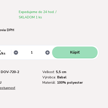
Expedujeme do 24 hod. /
SKLADOM 1 ks
ovia DPH
€
Kúpiť
/
ks
DOV-720-2
Veľkosť:
5,5 cm
Výrobca:
Babal
U
Materiál:
100% polyester
dostupnosť