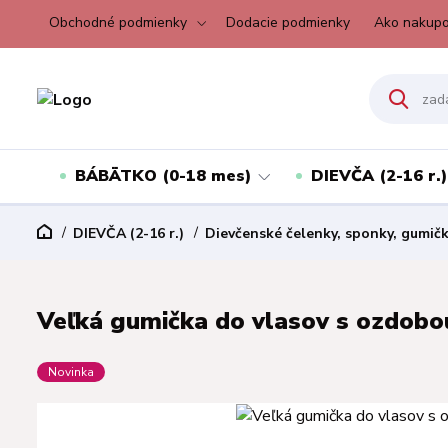
Obchodné podmienky
Dodacie podmienky
Ako nakupo
BÁBÄTKO (0-18 mes)
DIEVČA (2-16 r.)
DIEVČA (2-16 r.)
Dievčenské čelenky, sponky, gumič
Veľká gumička do vlasov s ozdobou
Novinka