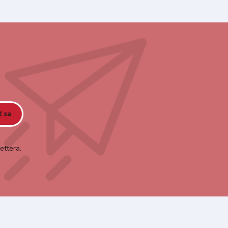
ť sa
ettera.