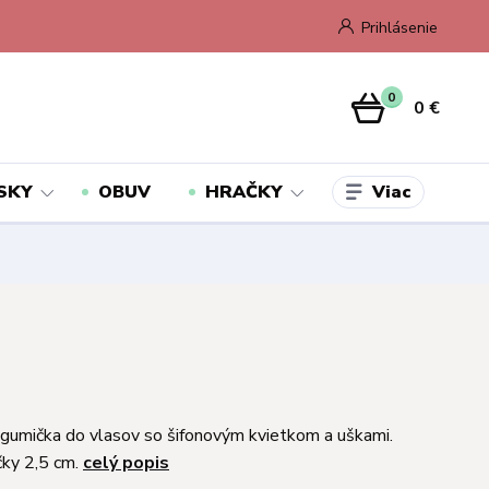
Prihlásenie
0
0 €
Viac
SKY
OBUV
HRAČKY
gumička do vlasov so šifonovým kvietkom a uškami.
čky 2,5 cm.
celý popis