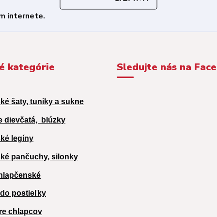
é kategórie
Sledujte nás na Fac
ké šaty, tuniky a sukne
e dievčatá,
blúzky
ké legíny
ké pančuchy, silonky
hlapčenské
 do postieľky
re chlapcov