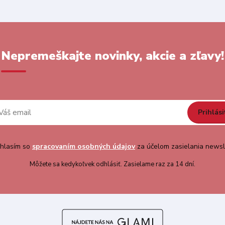
Nepremeškajte novinky, akcie a zľavy!
Prihlási
hlasím so
spracovaním osobných údajov
za účelom zasielania newsl
Môžete sa kedykoľvek odhlásiť. Zasielame raz za 14 dní.