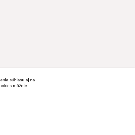
enia súhlasu aj na
Vytvorené na
Eshop-rychlo.sk
cookies môžete