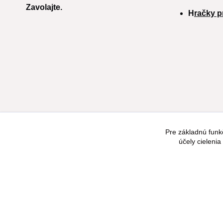
Zavolajte.
H
račky p
Pre základnú funk
účely cieleni