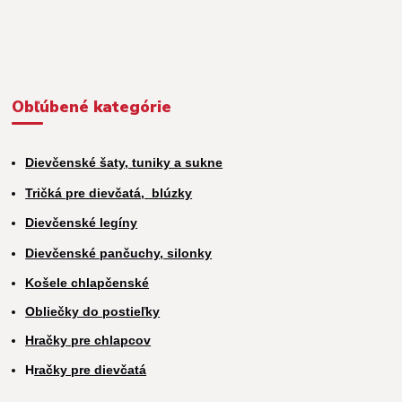
Obľúbené kategórie
Dievčenské šaty, tuniky a sukne
Tričká pre dievčatá,
blúzky
Dievčenské legíny
Dievčenské pančuchy, silonky
Košele chlapčenské
Obliečky do postieľky
Hračky pre chlapcov
H
račky pre dievčatá