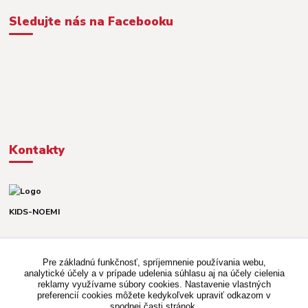
Sledujte nás na Facebooku
Kontakty
KIDS-NOEMI
Dávid alebo Martina
TEL. +421 903 920 831
Pre základnú funkčnosť, spríjemnenie používania webu,
(Po-Pia, 8-16 hod.)
analytické účely a v prípade udelenia súhlasu aj na účely cielenia
reklamy využívame súbory cookies. Nastavenie vlastných
kidsnoemi.shop@gmail.com
preferencií cookies môžete kedykoľvek upraviť odkazom v
spodnej časti stránok.