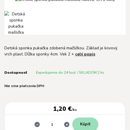
Detská sponka pukačka zdobená mačličkou. Základ je kovový,
vrch plast. Dĺžka sponky 4cm. Vek 2 +
celý popis
Dostupnosť
Expedujeme do 24 hod. / SKLADOM 2 ks
Nie sme platcovia DPH
1,20 €
/
ks
Kúpiť