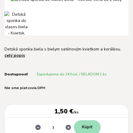
Detská sponka biela s bielym saténovým kvietkom a korálkou.
celý popis
Dostupnosť
Expedujeme do 24 hod. / SKLADOM 1 ks
Nie sme platcovia DPH
1,50 €
/
ks
Kúpiť