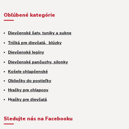
Obľúbené kategórie
Dievčenské šaty, tuniky a sukne
Tričká pre dievčatá,
blúzky
Dievčenské legíny
Dievčenské pančuchy, silonky
Košele chlapčenské
Obliečky do postieľky
Hračky pre chlapcov
H
račky pre dievčatá
Sledujte nás na Facebooku