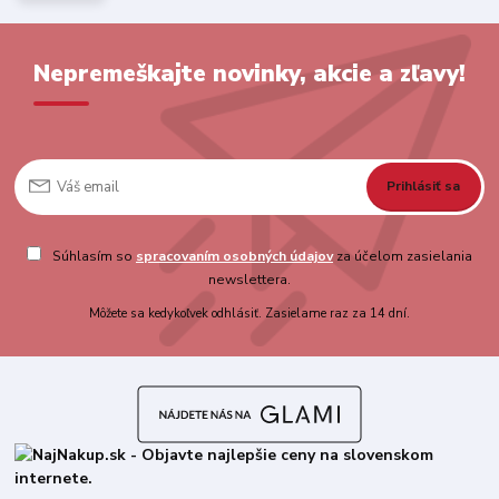
Nepremeškajte novinky, akcie a zľavy!
Prihlásiť sa
Súhlasím so
spracovaním osobných údajov
za účelom zasielania
newslettera.
Môžete sa kedykoľvek odhlásiť. Zasielame raz za 14 dní.