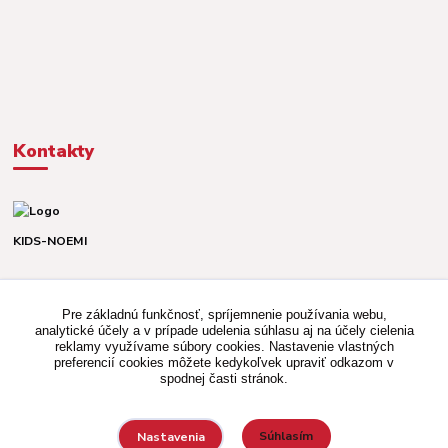
Kontakty
KIDS-NOEMI
Dávid alebo Martina
TEL. +421 903 920 831
Pre základnú funkčnosť, spríjemnenie používania webu,
(Po-Pia, 8-16 hod.)
analytické účely a v prípade udelenia súhlasu aj na účely cielenia
reklamy využívame súbory cookies. Nastavenie vlastných
kidsnoemi.shop@gmail.com
preferencií cookies môžete kedykoľvek upraviť odkazom v
spodnej časti stránok.
Súhlasím
Nastavenia