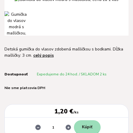
Detská gumička do vlasov zdobená mašličkou s bodkami. Dĺžka
mašličky: 3 cm.
celý popis
Dostupnosť
Expedujeme do 24 hod. / SKLADOM 2 ks
Nie sme platcovia DPH
1,20 €
/
ks
Kúpiť