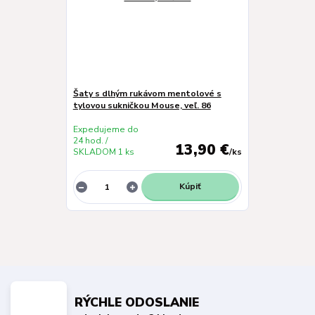
Šaty s dlhým rukávom mentolové s
tylovou sukničkou Mouse, veľ. 86
Expedujeme do
24 hod. /
13,90 €
SKLADOM 1 ks
/
ks
Kúpiť
RÝCHLE ODOSLANIE