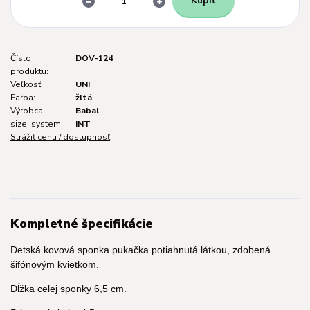
Kúpiť
Číslo
DOV-124
produktu:
Veľkosť:
UNI
Farba:
žltá
Výrobca:
Babal
size_system:
INT
Strážiť cenu / dostupnosť
Kompletné špecifikácie
Detská kovová sponka pukačka potiahnutá látkou, zdobená
šifónovým kvietkom.
Dĺžka celej sponky 6,5 cm.