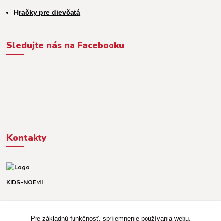
H
račky pre dievčatá
Sledujte nás na Facebooku
Kontakty
KIDS-NOEMI
Dávid alebo Martina
TEL. +421 903 920 831
Pre základnú funkčnosť, spríjemnenie používania webu,