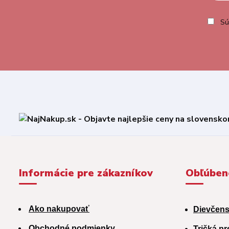
Sú
Informácie pre zákazníkov
Obľúben
Ako nakupovať
Dievčens
Obchodné podmienky
Tričká pr