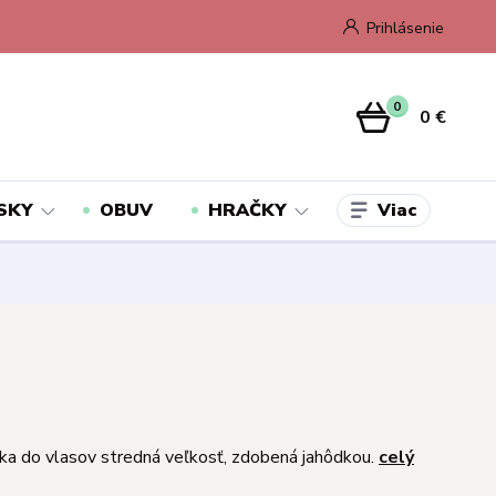
Prihlásenie
0
0 €
Viac
SKY
OBUV
HRAČKY
a do vlasov stredná veľkosť, zdobená jahôdkou.
celý