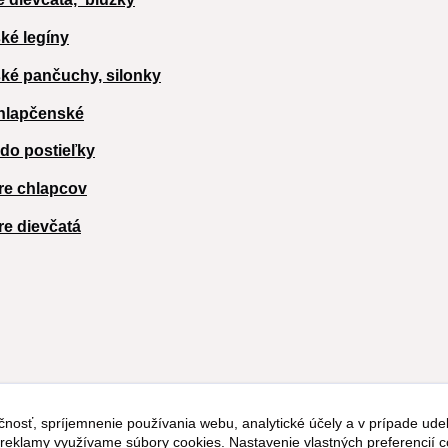
ké legíny
ké pančuchy, silonky
hlapčenské
 do postieľky
re chlapcov
re dievčatá
čnosť, spríjemnenie používania webu, analytické účely a v prípade udel
a reklamy využívame súbory cookies. Nastavenie vlastných preferencií 