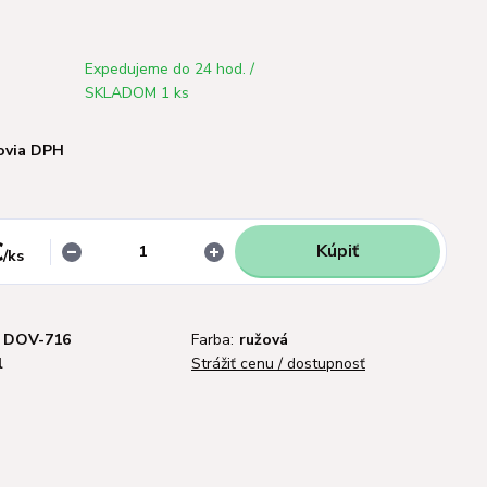
Expedujeme do 24 hod. /
SKLADOM 1 ks
ovia DPH
€
Kúpiť
/
ks
DOV-716
Farba:
ružová
l
Strážiť cenu / dostupnosť