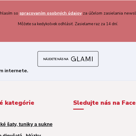
hlasím so
spracovaním osobných údajov
za účelom zasielania newsl
Môžete sa kedykoľvek odhlásiť. Zasielame raz za 14 dní.
é kategórie
Sledujte nás na Fac
ké šaty, tuniky a sukne
e dievčatá,
blúzky