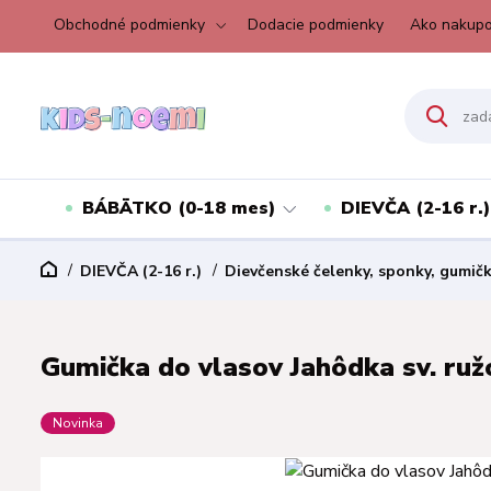
Obchodné podmienky
Dodacie podmienky
Ako nakupo
BÁBÄTKO (0-18 mes)
DIEVČA (2-16 r.)
DIEVČA (2-16 r.)
Dievčenské čelenky, sponky, gumič
Gumička do vlasov Jahôdka sv. ruž
Novinka