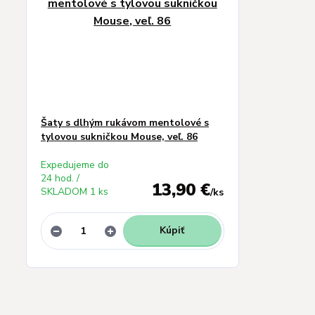
Šaty s dlhým rukávom mentolové s
tylovou sukničkou Mouse, veľ. 86
Expedujeme do
24 hod. /
13,90 €
SKLADOM 1 ks
/
ks
Kúpiť