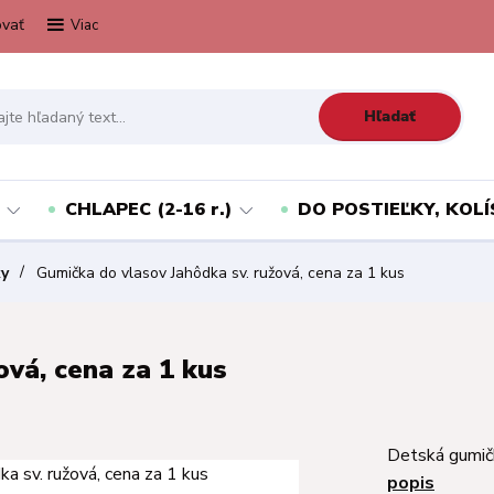
vať
Viac
Hľadať
CHLAPEC (2-16 r.)
DO POSTIEĽKY, KOLÍ
ky
Gumička do vlasov Jahôdka sv. ružová, cena za 1 kus
ová, cena za 1 kus
Detská gumičk
popis