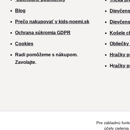
Blog
Dievčens
Prečo nakupovať v kids-noemi.sk
Dievčens
Ochrana súkromia GDPR
Košele c
Cookies
Obliečky
Radi pomôžeme s nákupom.
Hračky p
Zavolajte.
H
račky p
Pre základnú funk
účely cieleni