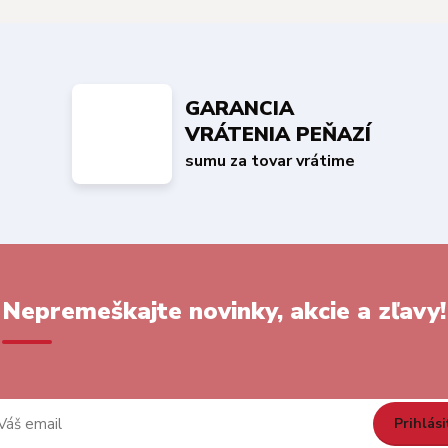
GARANCIA
VRÁTENIA PEŇAZÍ
sumu za tovar vrátime
Nepremeškajte novinky, akcie a zľavy!
Prihlási