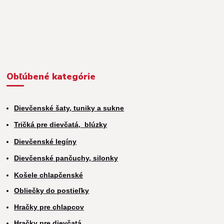
Obľúbené kategórie
Dievčenské šaty, tuniky a sukne
Tričká pre dievčatá,
blúzky
Dievčenské legíny
Dievčenské pančuchy, silonky
Košele chlapčenské
Obliečky do postieľky
Hračky pre chlapcov
H
račky pre dievčatá