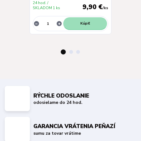
24 hod. /
24 hod. /
9,90 €
SKLADOM 1 ks
/
ks
SKLADOM 1 k
Kúpiť
RÝCHLE ODOSLANIE
odosielame do 24 hod.
GARANCIA VRÁTENIA PEŇAZÍ
sumu za tovar vrátime