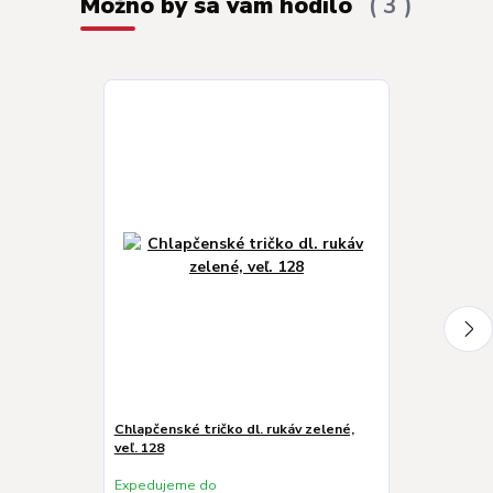
Možno by sa vám hodilo
3
Chlapčenské tričko dl. rukáv zelené,
Chlapčenská m
veľ. 128
- Time, veľ. 1
Expedujeme do
Expedujeme 