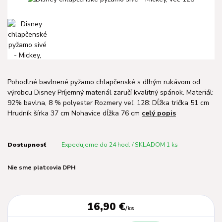
Pohodlné bavlnené pyžamo chlapčenské s dlhým rukávom od
výrobcu Disney Príjemný materiál zaručí kvalitný spánok. Materiál:
92% bavlna, 8 % polyester Rozmery veľ. 128: Dĺžka trička 51 cm
Hrudník šírka 37 cm Nohavice dĺžka 76 cm
celý popis
Dostupnosť
Expedujeme do 24 hod. / SKLADOM 1 ks
Nie sme platcovia DPH
16,90 €
/
ks