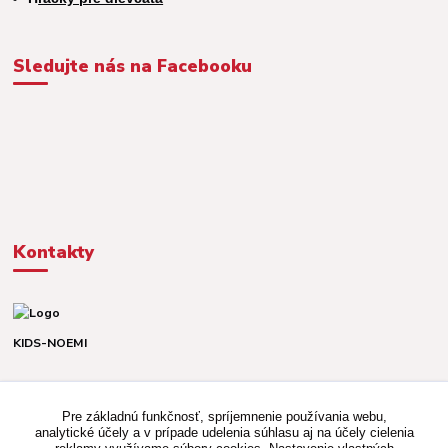
Sledujte nás na Facebooku
Kontakty
KIDS-NOEMI
Dávid alebo Martina
TEL. +421 903 920 831
Pre základnú funkčnosť, spríjemnenie používania webu,
(Po-Pia, 8-16 hod.)
analytické účely a v prípade udelenia súhlasu aj na účely cielenia