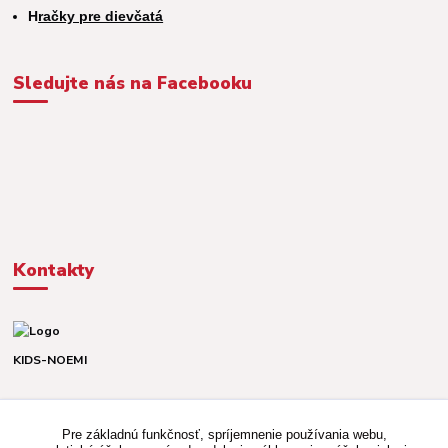
H
račky pre dievčatá
Sledujte nás na Facebooku
Kontakty
KIDS-NOEMI
Dávid alebo Martina
TEL. +421 903 920 831
Pre základnú funkčnosť, spríjemnenie používania webu,
(Po-Pia, 8-16 hod.)