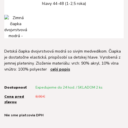
Detská čiapka dvojvrstvová modrá so sivým medvedíkom. Čiapka
je dostatočne elastická, prispôsobí sa detskej hlave. Vyrobená z
jemnej pleteniny. Zloženie materiálu: vrch: 90% akryl, 10% vlna
vnútro: 100% polyester
celý popis
Dostupnosť
Expedujeme do 24 hod. / SKLADOM 2 ks
Cena pred
8,90 €
zľavou
Nie sme platcovia DPH