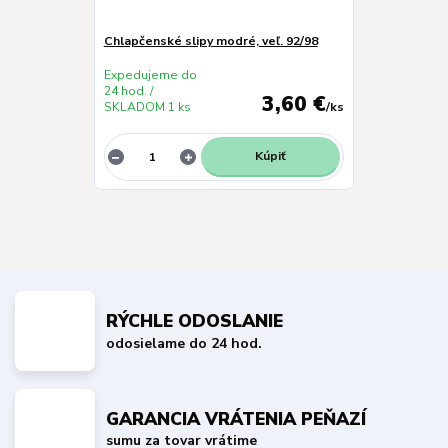
Chlapčenské slipy modré, veľ. 92/98
Expedujeme do
24 hod. /
3,60 €
SKLADOM 1 ks
/
ks
Kúpiť
RÝCHLE ODOSLANIE
odosielame do 24 hod.
GARANCIA VRÁTENIA PEŇAZÍ
sumu za tovar vrátime