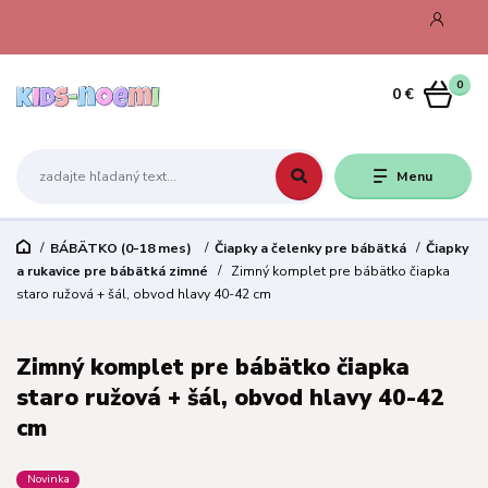
0
0 €
Menu
BÁBÄTKO (0-18 mes)
Čiapky a čelenky pre bábätká
Čiapky
a rukavice pre bábätká zimné
Zimný komplet pre bábätko čiapka
staro ružová + šál, obvod hlavy 40-42 cm
Zimný komplet pre bábätko čiapka
staro ružová + šál, obvod hlavy 40-42
cm
Novinka