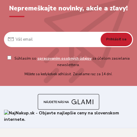
Nepremeškajte novinky, akcie a zľavy!
Prihlásiť sa
Súhlasím so
spracovaním osobných údajov
za účelom zasielania
newslettera.
Môžete sa kedykoľvek odhlásiť. Zasielame raz za 14 dní.