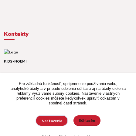
Kontakty
KIDS-NOEMI
Dávid alebo Martina
TEL. +421 903 920 831
Pre základnú funkčnosť, spríjemnenie používania webu,
(Po-Pia, 8-16 hod.)
analytické účely a v prípade udelenia súhlasu aj na účely cielenia
reklamy využívame súbory cookies. Nastavenie vlastných
kidsnoemi.shop@gmail.com
preferencií cookies môžete kedykoľvek upraviť odkazom v
spodnej časti stránok.
Súhlasím
Nastavenia
Vytvorené na
Eshop-rychlo.sk