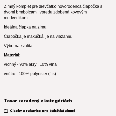
Zimný komplet pre dievčatko novorodenca čiapočka s
dvomi brmbolcami, vpredu zdobená kovovým
medvedíkom.
Ideálna čiapka na zimu.
Čiapočka je mäkučká, je na viazanie.
Výborná kvalita.
Materiál:
vrchný - 90% akryl, 10% vlna
vnútro - 100% polyester (flís)
Tovar zaradený v kategóriách
Čiapky a rukavice pre bábätká zimné