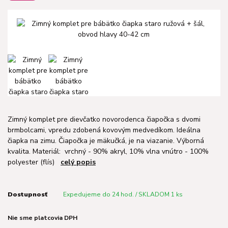
Zimný komplet pre dievčatko novorodenca čiapočka s dvomi
brmbolcami, vpredu zdobená kovovým medvedíkom. Ideálna
čiapka na zimu. Čiapočka je mäkučká, je na viazanie. Výborná
kvalita. Materiál: vrchný - 90% akryl, 10% vlna vnútro - 100%
polyester (flís)
celý popis
Dostupnosť
Expedujeme do 24 hod. / SKLADOM 1 ks
Nie sme platcovia DPH