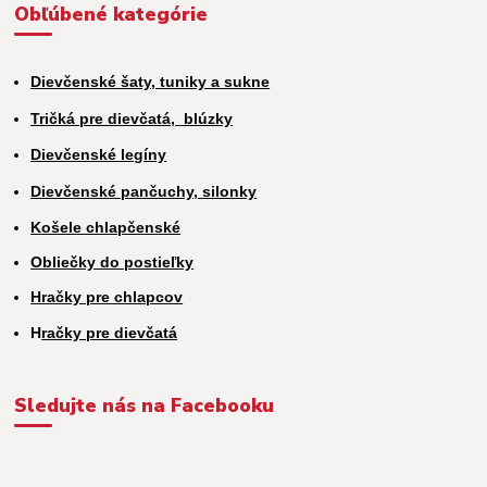
Obľúbené kategórie
Dievčenské šaty, tuniky a sukne
Tričká pre dievčatá,
blúzky
Dievčenské legíny
Dievčenské pančuchy, silonky
Košele chlapčenské
Obliečky do postieľky
Hračky pre chlapcov
H
račky pre dievčatá
Sledujte nás na Facebooku