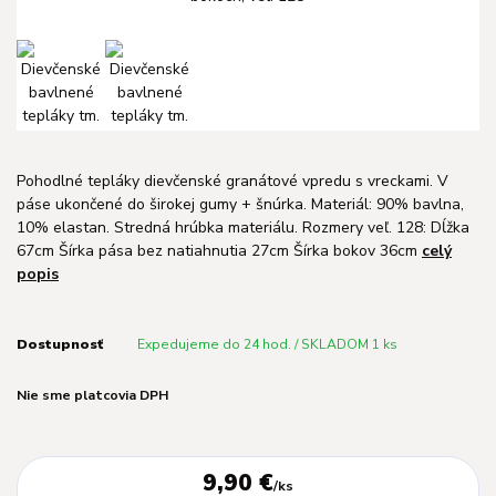
Pohodlné tepláky dievčenské granátové vpredu s vreckami. V
páse ukončené do širokej gumy + šnúrka. Materiál: 90% bavlna,
10% elastan. Stredná hrúbka materiálu. Rozmery veľ. 128: Dĺžka
67cm Šírka pása bez natiahnutia 27cm Šírka bokov 36cm
celý
popis
Dostupnosť
Expedujeme do 24 hod. / SKLADOM 1 ks
Nie sme platcovia DPH
9,90 €
/
ks