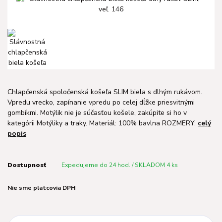
Chlapčenská spoločenská košeľa SLIM biela s dlhým rukávom.
Vpredu vrecko, zapínanie vpredu po celej dĺžke priesvitnými
gombíkmi. Motýlik nie je súčasťou košele, zakúpite si ho v
kategórii Motýliky a traky. Materiál: 100% bavlna ROZMERY:
celý
popis
Dostupnosť
Expedujeme do 24 hod. / SKLADOM 4 ks
Nie sme platcovia DPH