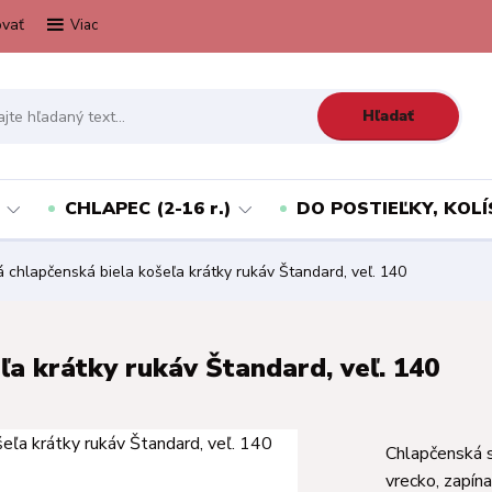
vať
Viac
Hľadať
CHLAPEC (2-16 r.)
DO POSTIEĽKY, KOLÍ
 chlapčenská biela košeľa krátky rukáv Štandard, veľ. 140
ľa krátky rukáv Štandard, veľ. 140
Chlapčenská 
vrecko, zapín