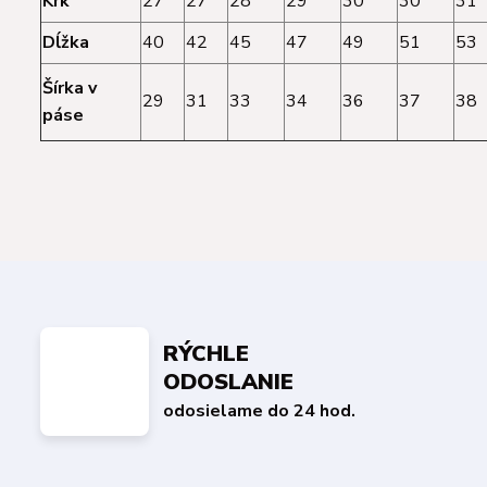
Krk
27
27
28
29
30
30
31
Dĺžka
40
42
45
47
49
51
53
Šírka v
29
31
33
34
36
37
38
páse
RÝCHLE
ODOSLANIE
odosielame do 24 hod.