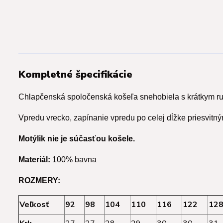
Kompletné špecifikácie
Chlapčenská spoločenská košeľa snehobiela s krátkym 
Vpredu vrecko, zapínanie vpredu po celej dĺžke priesvitn
Motýlik nie je súčasťou košele.
Materiál:
100% bavna
ROZMERY:
Veľkosť
92
98
104
110
116
122
12