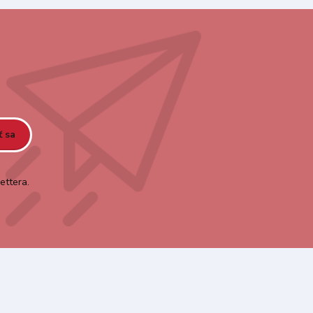
ť sa
ettera.