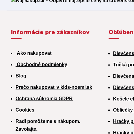
Informácie pre zákazníkov
Obľúben
Ako nakupovať
Dievčens
Obchodné podmienky
Tričká pr
Blog
Dievčens
Prečo nakupovať v kids-noemi.sk
Dievčens
Ochrana súkromia GDPR
Košele c
Cookies
Obliečky
Radi pomôžeme s nákupom.
Hračky p
Zavolajte.
H
račky p