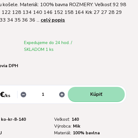
ťou košele. Materiál: 100% bavna ROZMERY: Veľkosť 92 98
 122 128 134 140 146 152 158 164 Krk 27 27 28 29
33 34 35 36 36 ...
celý popis
Expedujeme do 24 hod. /
SKLADOM 1 ks
ovia DPH
 €
Kúpiť
/
ks
ko-kr-8-140
Veľkosť:
140
Výrobca:
Mik
U
Materiál:
100% bavlna