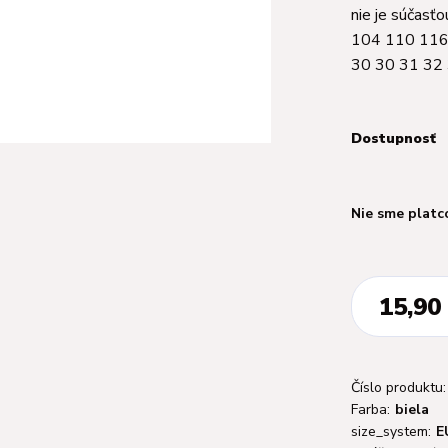
nie je súčas
104 110 116
30 30 31 32 
Dostupnosť
Nie sme platc
15,90
Číslo produktu:
Farba:
biela
size_system:
E