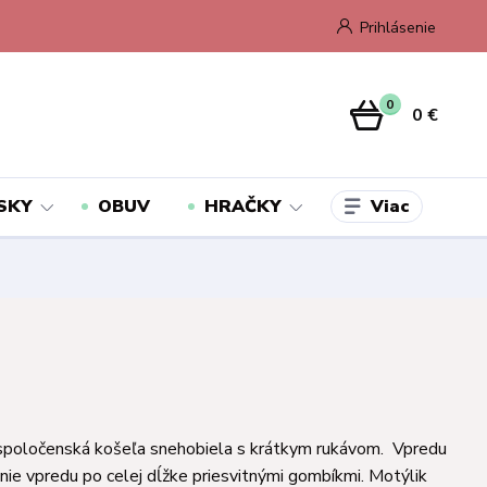
Prihlásenie
0
0 €
Viac
SKY
OBUV
HRAČKY
spoločenská košeľa snehobiela s krátkym rukávom. Vpredu
anie vpredu po celej dĺžke priesvitnými gombíkmi. Motýlik