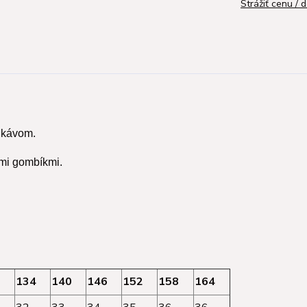
Strážiť cenu / 
rukávom.
ými gombíkmi.
8
134
140
146
152
158
164