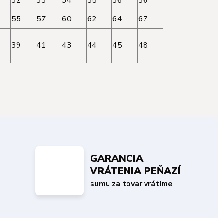
32
33
34
35
36
36
55
57
60
62
64
67
39
41
43
44
45
48
GARANCIA
VRÁTENIA PEŇAZÍ
sumu za tovar vrátime