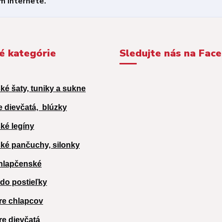
é kategórie
Sledujte nás na Fac
ké šaty, tuniky a sukne
e dievčatá,
blúzky
ké legíny
ké pančuchy, silonky
hlapčenské
 do postieľky
re chlapcov
re dievčatá