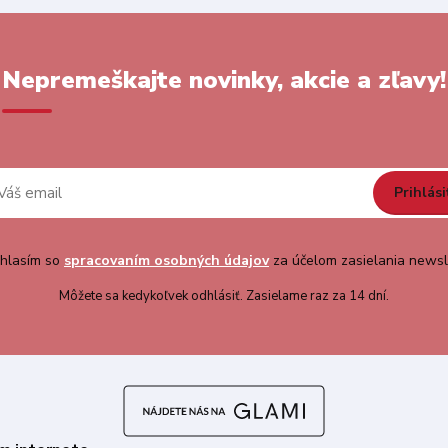
Nepremeškajte novinky, akcie a zľavy!
Prihlási
hlasím so
spracovaním osobných údajov
za účelom zasielania newsl
Môžete sa kedykoľvek odhlásiť. Zasielame raz za 14 dní.