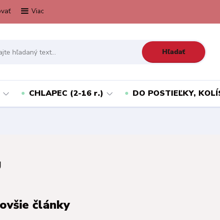
vať
Viac
Hľadať
CHLAPEC (2-16 r.)
DO POSTIEĽKY, KOLÍ
g
ovšie články