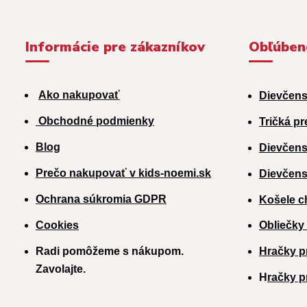
Informácie pre zákazníkov
Obľúben
Ako nakupovať
Dievčens
Obchodné podmienky
Tričká pr
Blog
Dievčens
Prečo nakupovať v kids-noemi.sk
Dievčens
Ochrana súkromia GDPR
Košele c
Cookies
Obliečky
Radi pomôžeme s nákupom.
Hračky p
Zavolajte.
H
račky p