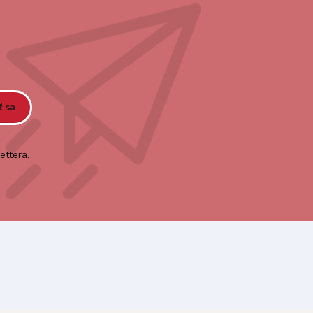
ť sa
ettera.