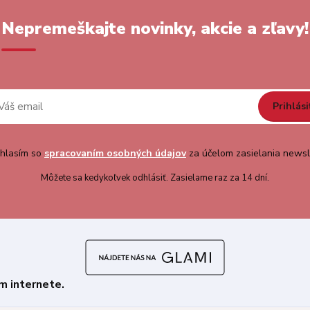
Nepremeškajte novinky, akcie a zľavy!
Prihlási
hlasím so
spracovaním osobných údajov
za účelom zasielania newsl
Môžete sa kedykoľvek odhlásiť. Zasielame raz za 14 dní.