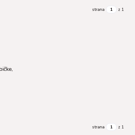
strana
z 1
bičke,
strana
z 1