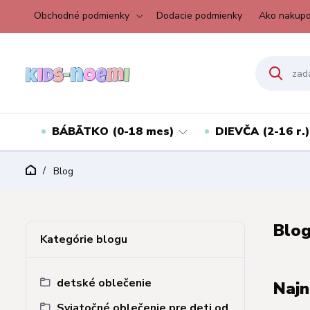
Obchodné podmienky
Dodacie podmienky
Ako nakupo
BÁBÄTKO (0-18 mes)
DIEVČA (2-16 r.)
Blog
Blo
Kategórie blogu
detské oblečenie
Najn
Sviatočné oblečenie pre deti od