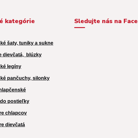
é kategórie
Sledujte nás na Fac
ké šaty, tuniky a sukne
e dievčatá,
blúzky
ké legíny
ké pančuchy, silonky
hlapčenské
 do postieľky
re chlapcov
re dievčatá