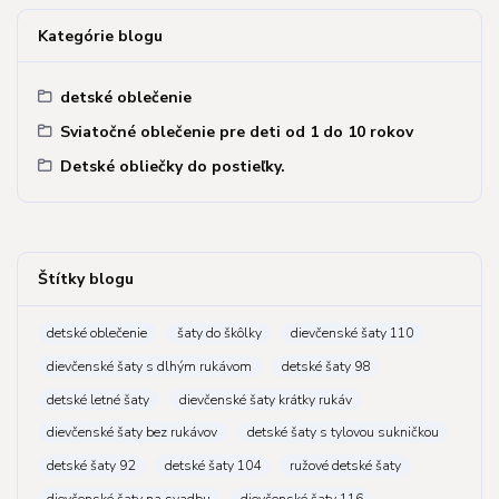
Kategórie blogu
detské oblečenie
Sviatočné oblečenie pre deti od 1 do 10 rokov
Detské obliečky do postieľky.
Štítky blogu
detské oblečenie
šaty do škôlky
dievčenské šaty 110
dievčenské šaty s dlhým rukávom
detské šaty 98
detské letné šaty
dievčenské šaty krátky rukáv
dievčenské šaty bez rukávov
detské šaty s tylovou sukničkou
detské šaty 92
detské šaty 104
ružové detské šaty
dievčenské šaty na svadbu
dievčenské šaty 116