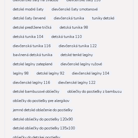
detské modré šaty
dievčenské šaty smotanové
detské šaty červené
dievčenská tunika
tuniky detské
detské predlžene tričká
detská tunika 98
detská tunika 104
detská tunika 110
dievčenská tunika 116
dievčenská tunika 122
bavlnená detská tunika
detské tenké legíny
detské legíny zateplené
dievčenské legíny ružové
legíny 98
detské legíny 92
dievčenské legíny 104
dievčenské legíny 116
dievčenské legíny 122
detské bambusové obliečky
obliečky do postieľky z bambusu
obliečky do postieľky pre alergikov
jemné detské oblečenie do postieľky
detské obliečky do postieľky 120x90
detské obliečky do postieľky 135x100
obliečky do detskej postieľky