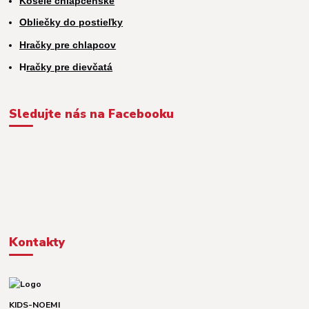
Košele chlapčenské
Obliečky do postieľky
Hračky pre chlapcov
H
račky pre dievčatá
Sledujte nás na Facebooku
Kontakty
KIDS-NOEMI