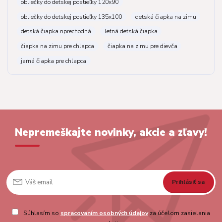
obliečky do detskej postieľky 120x90
obliečky do detskej postieľky 135x100
detská čiapka na zimu
detská čiapka nprechodná
letná detská čiapka
čiapka na zimu pre chlapca
čiapka na zimu pre dievča
jarná čiapka pre chlapca
Nepremeškajte novinky, akcie a zľavy!
Prihlásiť sa
Súhlasím so
spracovaním osobných údajov
za účelom zasielania