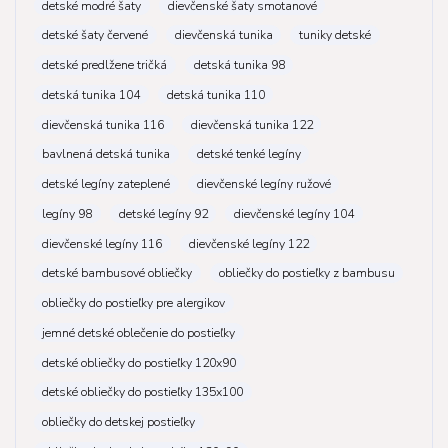
detské modré šaty
dievčenské šaty smotanové
detské šaty červené
dievčenská tunika
tuniky detské
detské predlžene tričká
detská tunika 98
detská tunika 104
detská tunika 110
dievčenská tunika 116
dievčenská tunika 122
bavlnená detská tunika
detské tenké legíny
detské legíny zateplené
dievčenské legíny ružové
legíny 98
detské legíny 92
dievčenské legíny 104
dievčenské legíny 116
dievčenské legíny 122
detské bambusové obliečky
obliečky do postieľky z bambusu
obliečky do postieľky pre alergikov
jemné detské oblečenie do postieľky
detské obliečky do postieľky 120x90
detské obliečky do postieľky 135x100
obliečky do detskej postieľky