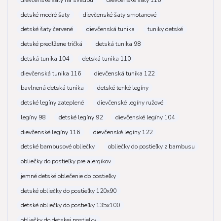
detské modré šaty
dievčenské šaty smotanové
detské šaty červené
dievčenská tunika
tuniky detské
detské predlžene tričká
detská tunika 98
detská tunika 104
detská tunika 110
dievčenská tunika 116
dievčenská tunika 122
bavlnená detská tunika
detské tenké legíny
detské legíny zateplené
dievčenské legíny ružové
legíny 98
detské legíny 92
dievčenské legíny 104
dievčenské legíny 116
dievčenské legíny 122
detské bambusové obliečky
obliečky do postieľky z bambusu
obliečky do postieľky pre alergikov
jemné detské oblečenie do postieľky
detské obliečky do postieľky 120x90
detské obliečky do postieľky 135x100
obliečky do detskej postieľky