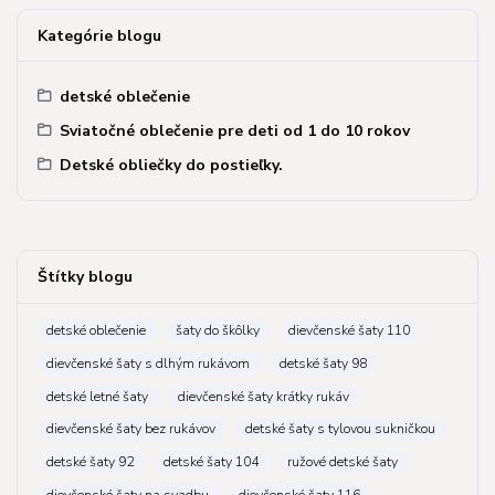
Kategórie blogu
detské oblečenie
Sviatočné oblečenie pre deti od 1 do 10 rokov
Detské obliečky do postieľky.
Štítky blogu
detské oblečenie
šaty do škôlky
dievčenské šaty 110
dievčenské šaty s dlhým rukávom
detské šaty 98
detské letné šaty
dievčenské šaty krátky rukáv
dievčenské šaty bez rukávov
detské šaty s tylovou sukničkou
detské šaty 92
detské šaty 104
ružové detské šaty
dievčenské šaty na svadbu
dievčenské šaty 116