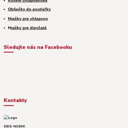
Košele chlapčenské
Obliečky do postieľky
Hračky pre chlapcov
H
račky pre dievčatá
Sledujte nás na Facebooku
Kontakty
KIDS-NOEMI