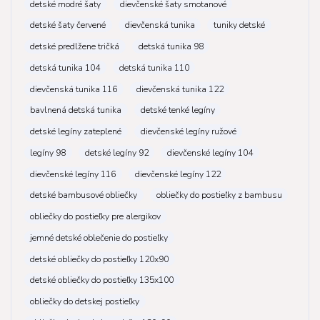
detské modré šaty
dievčenské šaty smotanové
detské šaty červené
dievčenská tunika
tuniky detské
detské predlžene tričká
detská tunika 98
detská tunika 104
detská tunika 110
dievčenská tunika 116
dievčenská tunika 122
bavlnená detská tunika
detské tenké legíny
detské legíny zateplené
dievčenské legíny ružové
legíny 98
detské legíny 92
dievčenské legíny 104
dievčenské legíny 116
dievčenské legíny 122
detské bambusové obliečky
obliečky do postieľky z bambusu
obliečky do postieľky pre alergikov
jemné detské oblečenie do postieľky
detské obliečky do postieľky 120x90
detské obliečky do postieľky 135x100
obliečky do detskej postieľky