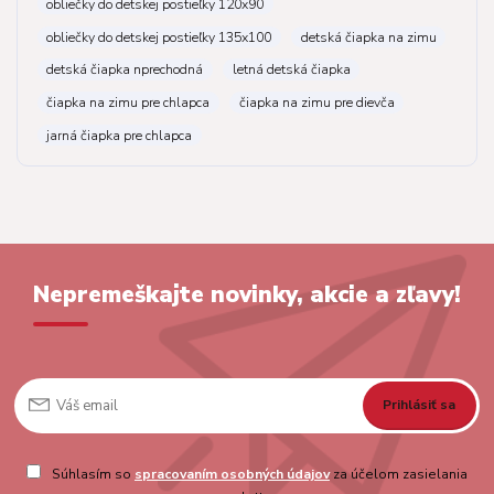
obliečky do detskej postieľky 120x90
obliečky do detskej postieľky 135x100
detská čiapka na zimu
detská čiapka nprechodná
letná detská čiapka
čiapka na zimu pre chlapca
čiapka na zimu pre dievča
jarná čiapka pre chlapca
Nepremeškajte novinky, akcie a zľavy!
Prihlásiť sa
Súhlasím so
spracovaním osobných údajov
za účelom zasielania