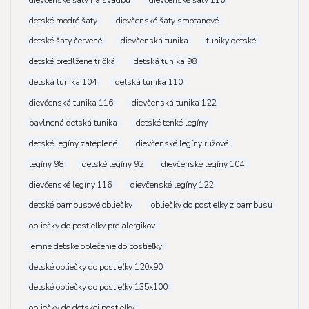
detské modré šaty
dievčenské šaty smotanové
detské šaty červené
dievčenská tunika
tuniky detské
detské predlžene tričká
detská tunika 98
detská tunika 104
detská tunika 110
dievčenská tunika 116
dievčenská tunika 122
bavlnená detská tunika
detské tenké legíny
detské legíny zateplené
dievčenské legíny ružové
legíny 98
detské legíny 92
dievčenské legíny 104
dievčenské legíny 116
dievčenské legíny 122
detské bambusové obliečky
obliečky do postieľky z bambusu
obliečky do postieľky pre alergikov
jemné detské oblečenie do postieľky
detské obliečky do postieľky 120x90
detské obliečky do postieľky 135x100
obliečky do detskej postieľky