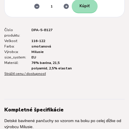
Kúpiť
Číslo
DPA-5-B127
produktu:
Veľkosť:
116-122
Farba:
smotanová
Výrobca:
Milusie
size_system:
EU
Materiál:
76% bavlna, 21,5
polyamid, 2,5% elastan
Strážiť cenu / dostupnosť
Kompletné špecifikácie
Detské bavlnené pančuchy so vzorom na boku po celej dĺžke od
výrobcu Milusie.