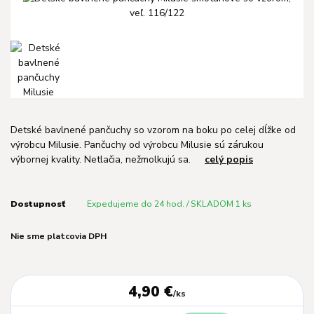
Detské bavlnené pančuchy so vzorom na boku po celej dĺžke od
výrobcu Milusie. Pančuchy od výrobcu Milusie sú zárukou
výbornej kvality. Netlačia, nežmolkujú sa.
celý popis
Dostupnosť
Expedujeme do 24 hod. / SKLADOM 1 ks
Nie sme platcovia DPH
4,90 €
/
ks