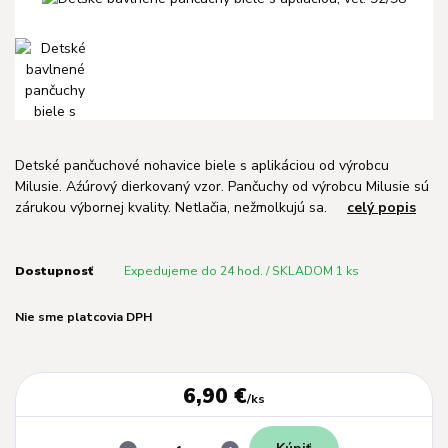
Detské pančuchové nohavice biele s aplikáciou od výrobcu
Milusie. Aźúrový dierkovaný vzor. Pančuchy od výrobcu Milusie sú
zárukou výbornej kvality. Netlačia, nežmolkujú sa.
celý popis
Dostupnosť
Expedujeme do 24 hod. / SKLADOM 1 ks
Nie sme platcovia DPH
6,90 €
/
ks