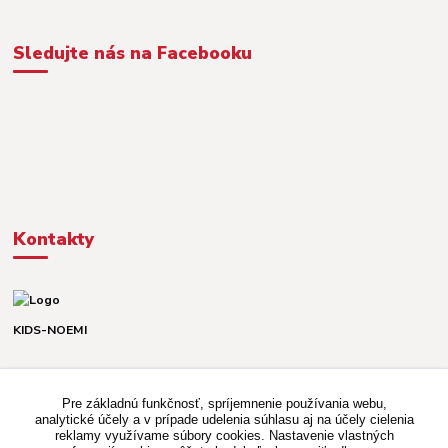
Sledujte nás na Facebooku
Kontakty
KIDS-NOEMI
Dávid alebo Martina
TEL. +421 903 920 831
Pre základnú funkčnosť, spríjemnenie používania webu,
(Po-Pia, 8-16 hod.)
analytické účely a v prípade udelenia súhlasu aj na účely cielenia
reklamy využívame súbory cookies. Nastavenie vlastných
kidsnoemi.shop@gmail.com