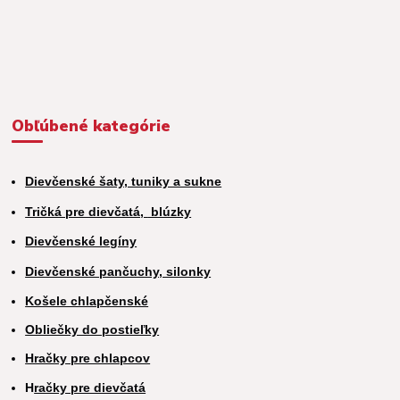
Obľúbené kategórie
Dievčenské šaty, tuniky a sukne
Tričká pre dievčatá,
blúzky
Dievčenské legíny
Dievčenské pančuchy, silonky
Košele chlapčenské
Obliečky do postieľky
Hračky pre chlapcov
H
račky pre dievčatá