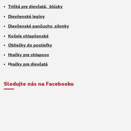
Tričká pre dievčatá,
blúzky
Dievčenské legíny
Dievčenské pančuchy, silonky
Košele chlapčenské
Obliečky do postieľky
Hračky pre chlapcov
H
račky pre dievčatá
Sledujte nás na Facebooku