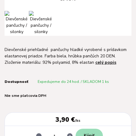
Dievčenské priehľadné pančuchy hladké vyrobené s prídavkom
elastanovej priadze. Farba biela, hrúbka pančúch 20 DEN.
Zloženie materiálu: 92% polyamid, 8% elastan
celý popis
Dostupnosť
Expedujeme do 24 hod. / SKLADOM 1 ks
Nie sme platcovia DPH
3,90 €
/
ks
Kúpiť