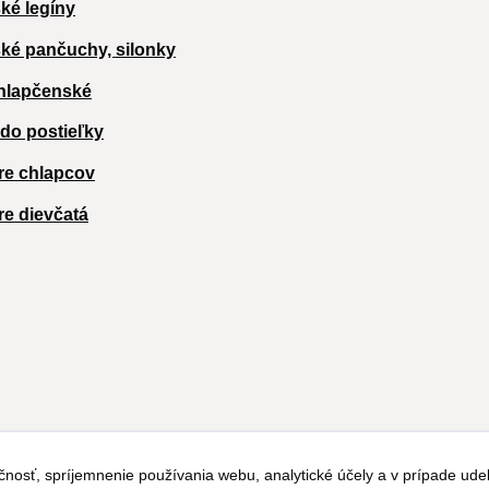
ké legíny
ké pančuchy, silonky
hlapčenské
 do postieľky
re chlapcov
re dievčatá
čnosť, spríjemnenie používania webu, analytické účely a v prípade udel