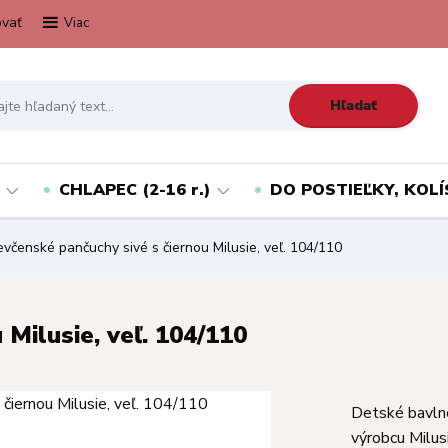
vať
Viac
Hľadať
CHLAPEC (2-16 r.)
DO POSTIEĽKY, KOLÍ
včenské pančuchy sivé s čiernou Milusie, veľ. 104/110
 Milusie, veľ. 104/110
Detské bavlne
výrobcu Milus