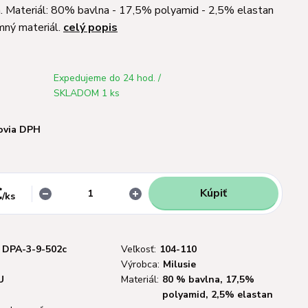
. Materiál: 80% bavlna - 17,5% polyamid - 2,5% elastan
mný materiál.
celý popis
Expedujeme do 24 hod. /
SKLADOM 1 ks
ovia DPH
€
Kúpiť
/
ks
DPA-3-9-502c
Veľkosť:
104-110
Výrobca:
Milusie
U
Materiál:
80 % bavlna, 17,5%
polyamid, 2,5% elastan