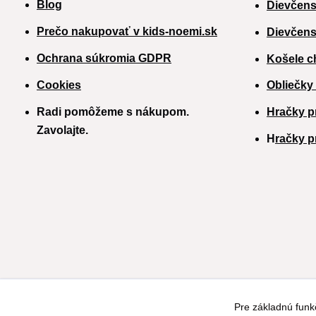
Blog
Dievčens
Prečo nakupovať v kids-noemi.sk
Dievčens
Ochrana súkromia GDPR
Košele c
Cookies
Obliečky
Radi pomôžeme s nákupom.
Hračky p
Zavolajte.
H
račky p
Pre základnú funk