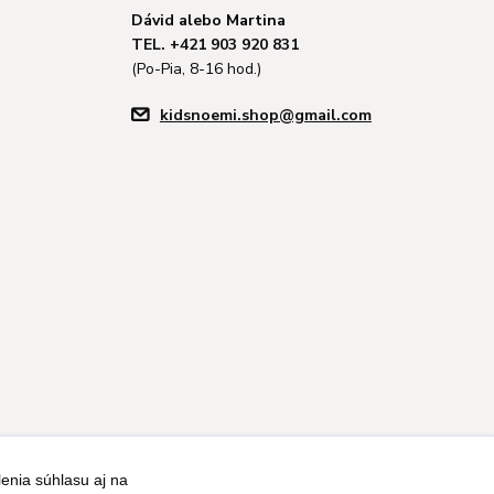
Dávid alebo Martina
TEL. +421 903 920 831
(Po-Pia, 8-16 hod.)
kidsnoemi.shop@gmail.com
enia súhlasu aj na
Vytvorené na
Eshop-rychlo.sk