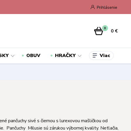
Prihlásenie
0
0 €
Viac
SKY
OBUV
HRAČKY
né pančuchy sivé s čiernou s lurexovou mašličkou od
ie. Pančuchy Milusie sú zárukou výbornej kvality. Netlačia,