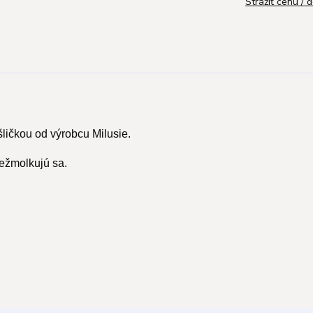
Strážiť cenu / 
ličkou
od výrobcu Milusie.
nežmolkujú sa.