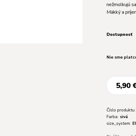
nežmolkujú sa
Mäkký a príje
Dostupnosť
Nie sme platc
5,90 
Číslo produktu:
Farba:
sivá
size_system:
E