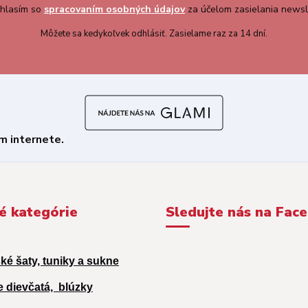
hlasím so
spracovaním osobných údajov
za účelom zasielania newsl
Môžete sa kedykoľvek odhlásiť. Zasielame raz za 14 dní.
é kategórie
Sledujte nás na Fac
ké šaty, tuniky a sukne
e dievčatá,
blúzky