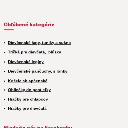
Obľúbené kategórie
Dievčenské šaty, tuniky a sukne
Tričká pre dievčatá,
blúzky
Dievčenské legíny
Dievčenské pančuchy, silonky
Košele chlapčenské
Obliečky do postieľky
Hračky pre chlapcov
H
račky pre dievčatá
Sledujte nás na Facebooku