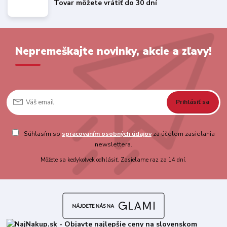
Tovar môžete vrátiť do 30 dní
Nepremeškajte novinky, akcie a zľavy!
Prihlásiť sa
Súhlasím so
spracovaním osobných údajov
za účelom zasielania
newslettera.
Môžete sa kedykoľvek odhlásiť. Zasielame raz za 14 dní.