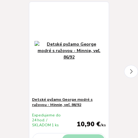
Novinka
Detské pyžamo George modré s
Detské pyžamo
ružovou - Minnie, veľ. 86/92
cat, veľ. 86/92
Expedujeme do
Expedujeme 
24 hod. /
24 hod. /
10,90 €
SKLADOM 1 ks
/
ks
SKLADOM 1 k