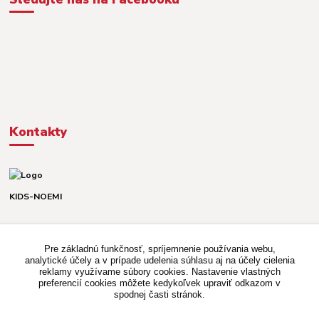
Kontakty
KIDS-NOEMI
Dávid alebo Martina
TEL. +421 903 920 831
Pre základnú funkčnosť, spríjemnenie používania webu,
(Po-Pia, 8-16 hod.)
analytické účely a v prípade udelenia súhlasu aj na účely cielenia
reklamy využívame súbory cookies. Nastavenie vlastných
kidsnoemi.shop@gmail.com
preferencií cookies môžete kedykoľvek upraviť odkazom v
spodnej časti stránok.