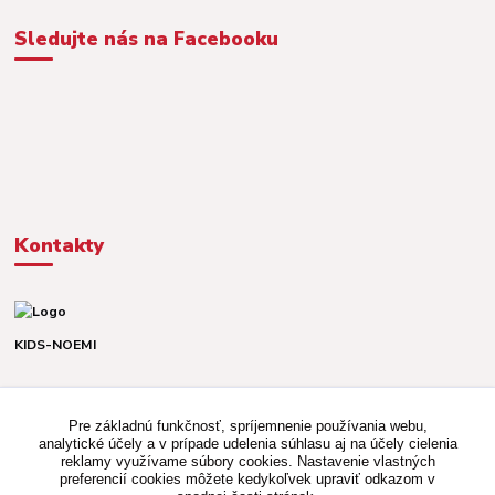
Sledujte nás na Facebooku
Kontakty
KIDS-NOEMI
Dávid alebo Martina
TEL. +421 903 920 831
Pre základnú funkčnosť, spríjemnenie používania webu,
(Po-Pia, 8-16 hod.)
analytické účely a v prípade udelenia súhlasu aj na účely cielenia
reklamy využívame súbory cookies. Nastavenie vlastných
kidsnoemi.shop@gmail.com
preferencií cookies môžete kedykoľvek upraviť odkazom v