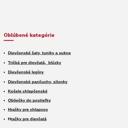
Obľúbené kategórie
Dievčenské šaty, tuniky a sukne
Tričká pre dievčatá,
blúzky
Dievčenské legíny
Dievčenské pančuchy, silonky
Košele chlapčenské
Obliečky do postieľky
Hračky pre chlapcov
H
račky pre dievčatá