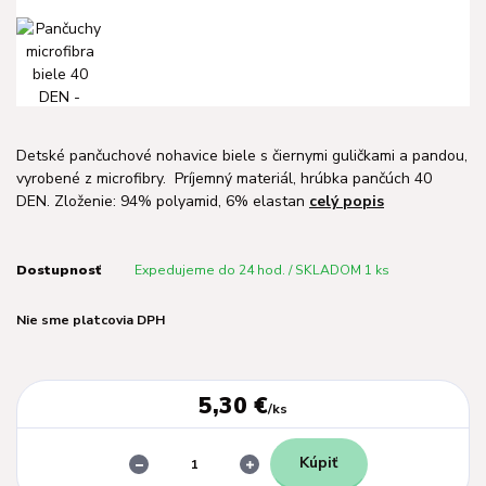
Detské pančuchové nohavice biele s čiernymi guličkami a pandou,
vyrobené z microfibry. Príjemný materiál, hrúbka pančúch 40
DEN. Zloženie: 94% polyamid, 6% elastan
celý popis
Dostupnosť
Expedujeme do 24 hod. / SKLADOM 1 ks
Nie sme platcovia DPH
5,30 €
/
ks
Kúpiť