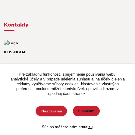
Kontakty
KIDS-NOEMI
Dávid alebo Martina
TEL. +421 903 920 831
Pre základnú funkčnosť, spríjemnenie používania webu,
(Po-Pia, 8-16 hod.)
analytické účely a v prípade udelenia súhlasu aj na účely cielenia
reklamy využívame súbory cookies. Nastavenie vlastných
kidsnoemi.shop@gmail.com
preferencií cookies môžete kedykoľvek upraviť odkazom v
spodnej časti stránok.
Súhlasím
Nastavenia
Vytvorené na
Eshop-rychlo.sk
Súhlas môžete odmietnuť
tu
.