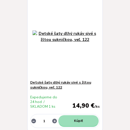
Detské šaty dlhý rukáv sivé s žltou
sukničkou, veľ. 122
Expedujeme do
24 hod. /
14,90 €
SKLADOM 1 ks
/
ks
Kúpiť