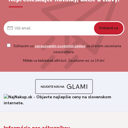
Prihlásiť sa
Súhlasím so
spracovaním osobných údajov
za účelom zasielania
newslettera.
Môžete sa kedykoľvek odhlásiť. Zasielame raz za 14 dní.
Informácie pre zákazníkov