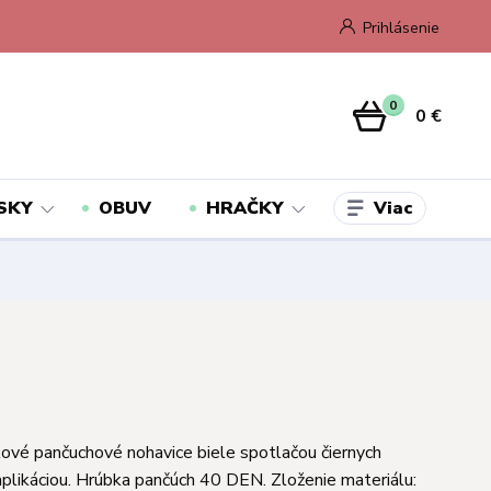
Prihlásenie
0
0 €
Viac
SKY
OBUV
HRAČKY
ové pančuchové nohavice biele spotlačou čiernych
 aplikáciou. Hrúbka pančúch 40 DEN. Zloženie materiálu: