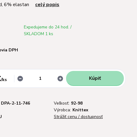
id, 6% elastan
celý popis
Expedujeme do 24 hod. /
SKLADOM 1 ks
ovia DPH
€
Kúpiť
/
ks
DPA-2-11-746
Veľkosť:
92-98
Výrobca:
Knittex
U
Strážiť cenu / dostupnosť