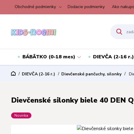
Obchodné podmienky
Dodacie podmienky
Ako nakupo
BÁBÄTKO (0-18 mes)
DIEVČA (2-16 r.)
DIEVČA (2-16 r.)
Dievčenské pančuchy, silonky
Die
Dievčenské silonky biele 40 DEN Qu
Novinka