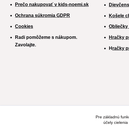
Prečo nakupovať v kids-noemi.sk
Dievčens
Ochrana súkromia GDPR
Košele c
Cookies
Obliečky
Radi pomôžeme s nákupom.
Hračky p
Zavolajte.
H
račky p
Pre základnú funk
účely cieleni