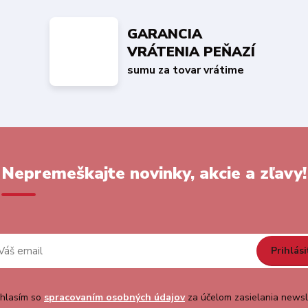
GARANCIA
VRÁTENIA PEŇAZÍ
sumu za tovar vrátime
Nepremeškajte novinky, akcie a zľavy!
Prihlási
hlasím so
spracovaním osobných údajov
za účelom zasielania newsl