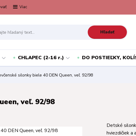
vať
Viac
Hľadať
CHLAPEC (2-16 r.)
DO POSTIEĽKY, KOLÍ
včenské silonky biele 40 DEN Queen, veľ. 92/98
een, veľ. 92/98
Detské silonk
hviezdičiek a