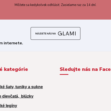
Môžete sa kedykoľvek odhlásiť. Zasielame raz za 14 dní.
é kategórie
Sledujte nás na Fac
ké šaty, tuniky a sukne
e dievčatá,
blúzky
ké legíny