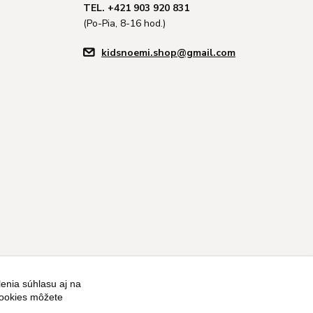
TEL. +421 903 920 831
(Po-Pia, 8-16 hod.)
kidsnoemi.shop@gmail.com
enia súhlasu aj na
Vytvorené na
Eshop-rychlo.sk
cookies môžete