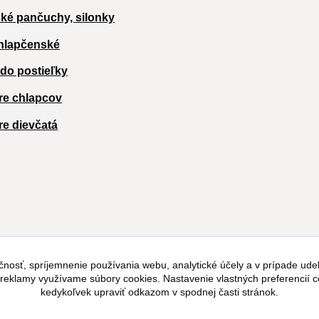
ké pančuchy, silonky
hlapčenské
 do postieľky
re chlapcov
re dievčatá
čnosť, spríjemnenie používania webu, analytické účely a v prípade udel
a reklamy využívame súbory cookies. Nastavenie vlastných preferencií 
kedykoľvek upraviť odkazom v spodnej časti stránok.