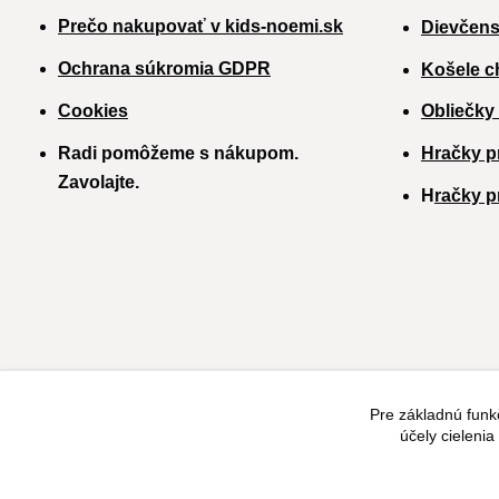
Prečo nakupovať v kids-noemi.sk
Dievčens
Ochrana súkromia GDPR
Košele c
Cookies
Obliečky
Radi pomôžeme s nákupom.
Hračky p
Zavolajte.
H
račky p
Pre základnú funk
účely cieleni