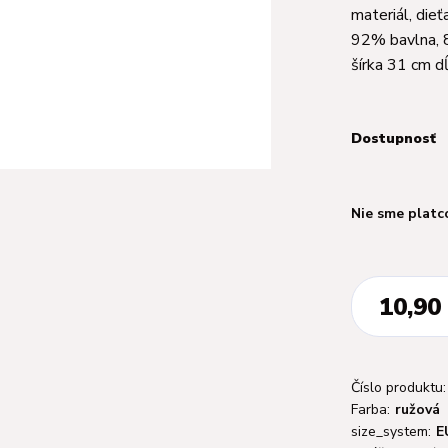
materiál, dieť
92% bavlna, 8
šírka 31 cm dĺ
Dostupnosť
Nie sme platc
10,90
Číslo produktu:
Farba:
ružová
size_system:
E