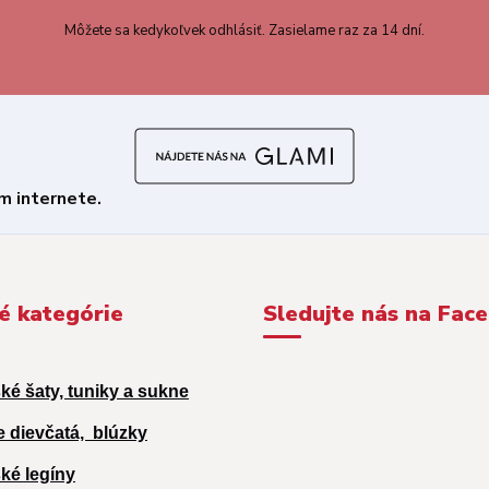
Môžete sa kedykoľvek odhlásiť. Zasielame raz za 14 dní.
é kategórie
Sledujte nás na Fac
ké šaty, tuniky a sukne
e dievčatá,
blúzky
ké legíny