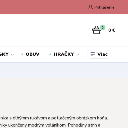
Prihlásenie
0
0 €
Viac
SKY
OBUV
HRAČKY
unika s dlhýmm rukávom a potlačeným obrázkom koňa,
uniky ukončený modrým volánikom. Pohodlný strih a