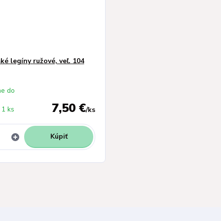
ké legíny ružové, veľ. 104
e do
7,50 €
1 ks
/
ks
Kúpiť