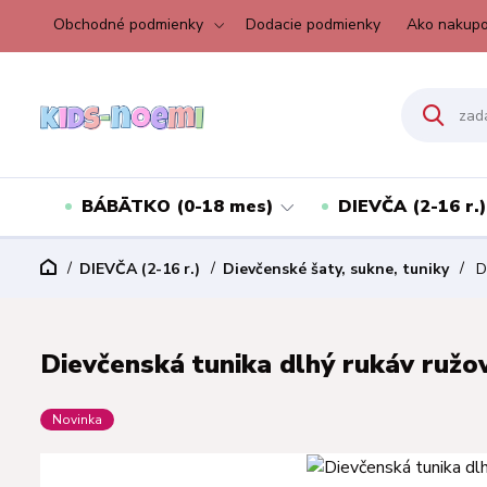
Obchodné podmienky
Dodacie podmienky
Ako nakupo
BÁBÄTKO (0-18 mes)
DIEVČA (2-16 r.)
DIEVČA (2-16 r.)
Dievčenské šaty, sukne, tuniky
Di
Dievčenská tunika dlhý rukáv ružov
Novinka