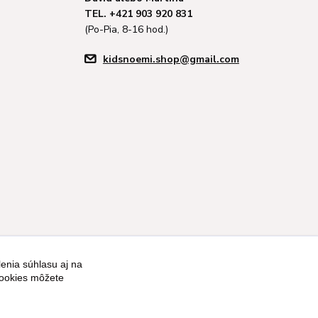
TEL. +421 903 920 831
(Po-Pia, 8-16 hod.)
kidsnoemi.shop@gmail.com
enia súhlasu aj na
cookies môžete
Vytvorené na
Eshop-rychlo.sk