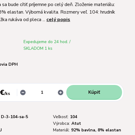
a sa bude cítiť príjemne po celý deň. Zloženie materiálu:
% elastan. Výborná kvalita. Rozmery veľ. 104: hrudník
žka rukáva od pleca ...
celý popis
Expedujeme do 24 hod. /
SKLADOM 1 ks
ovia DPH
 €
Kúpiť
/
ks
D-3-104-sa-5
Veľkosť:
104
Výrobca:
Atut
U
Materiál:
92% bavlna, 8% elastan