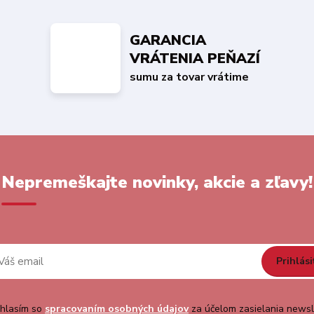
GARANCIA
VRÁTENIA PEŇAZÍ
sumu za tovar vrátime
Nepremeškajte novinky, akcie a zľavy!
Prihlási
hlasím so
spracovaním osobných údajov
za účelom zasielania newsl