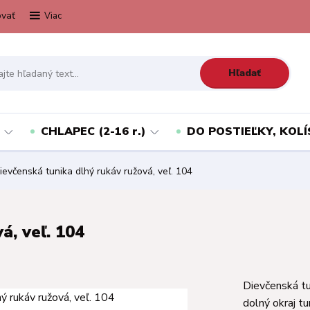
vať
Viac
Hľadať
CHLAPEC (2-16 r.)
DO POSTIEĽKY, KOLÍ
evčenská tunika dlhý rukáv ružová, veľ. 104
á, veľ. 104
Dievčenská t
dolný okraj t