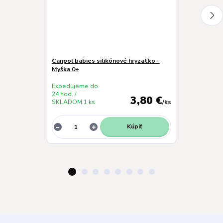
Canpol babies silikónové hryzatko -
Baby mix hudo
Myška 0+
hryzátkami
Expedujeme do
Expedujeme 
24 hod. /
24 hod. /
3,80 €
SKLADOM 1 ks
/
ks
SKLADOM 1 k
Kúpiť