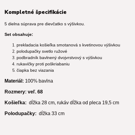
Kompletné špecifikácie
5 dielna súprava pre dievčatko s výšivkou.
Set obsahuje:
prekladacia košieľka smotanová s kvetinovou výšivkou
polodupačky svetlo ružové
podbradník bavlnený dvojvrstvový s výšivkou
rukavičky proti poškriabaniu
čiapka bez viazania
Materiál:
100% bavlna
Rozmery: v
eľ. 68
Košieľka:
dĺžka 28 cm, rukáv dĺžka od pleca 19,5 cm
Polodupačky:
dĺžka 33 cm