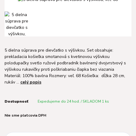
5 dielna súprava pre dievčatko s výšivkou. Set obsahuje:
prekladacia košieľka smotanová s kvetinovou výšivkou
polodupačky svetlo ružové podbradník bavlnený dvojvrstvový s
výšivkou rukavičky proti poškriabaniu čiapka bez viazania
Materiál: 100% bavlna Rozmery: veľ. 68 Košieľka: dĺžka 28 cm,
rukáv ...
celý popis
Dostupnosť
Expedujeme do 24 hod. / SKLADOM 1 ks
Nie sme platcovia DPH