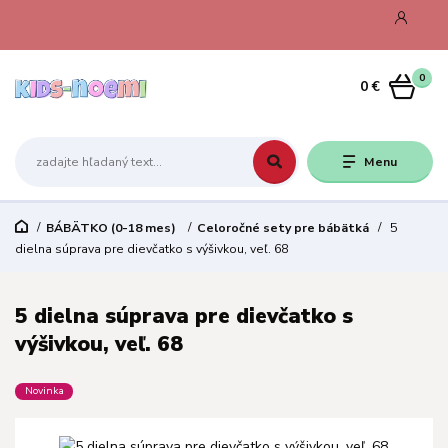
0
0 €
Menu
BÁBÄTKO (0-18 mes)
Celoročné sety pre bábätká
5
dielna súprava pre dievčatko s výšivkou, veľ. 68
5 dielna súprava pre dievčatko s
výšivkou, veľ. 68
Novinka