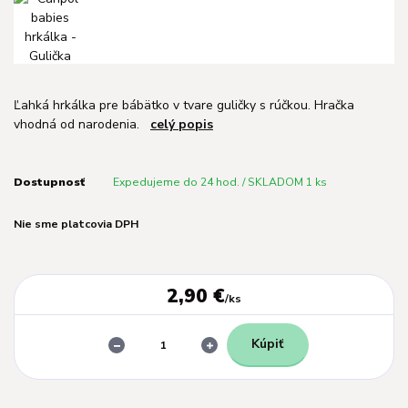
Ľahká hrkálka pre bábätko v tvare guličky s rúčkou. Hračka
vhodná od narodenia.
celý popis
Dostupnosť
Expedujeme do 24 hod. / SKLADOM 1 ks
Nie sme platcovia DPH
2,90 €
/
ks
Kúpiť