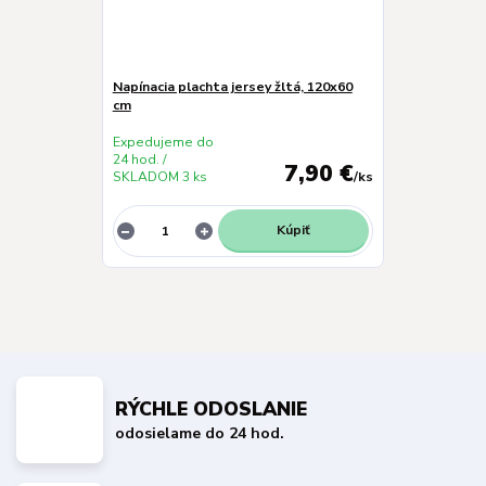
Napínacia plachta jersey žltá, 120x60
cm
Expedujeme do
24 hod. /
7,90 €
SKLADOM 3 ks
/
ks
Kúpiť
RÝCHLE ODOSLANIE
odosielame do 24 hod.