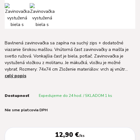
Bavlnená zavinovačka sa zapína na suchý zips + dodatočné
viazanie širokou mašľou. Vnútorná časť zavinovačky a mašľa je
svetlo ružová. Vonkajšia časť je biela, potlač. Zavinovačka je
vystužená vložkou z molitanu. Je mäkučká, vložku je možné
vybrať. Rozmery: 74x74 cm Zloženie materiálov: vrch aj vnútr...
celý popis
Dostupnosť
Expedujeme do 24 hod. / SKLADOM 1 ks
Nie sme platcovia DPH
12,90 €
/
ks