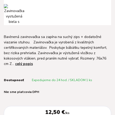
Bavlnená zavinovačka sa zapína na suchý zips + dodatočné
viazanie stuhou. Zavinovačka je vyrobená z kvalitných
certifikovaných materiálov. Poskytuje bábätku tepelný komfort,
bez rizika prehriatia. Zavinovačka je výstužená vložkou z
kokosových vlákien, pred praním nutné vybrať. Rozmery: 76x76
cm Z...
celý popis
Dostupnosť
Expedujeme do 24 hod. / SKLADOM 1 ks
Nie sme platcovia DPH
12,50 €
/
ks