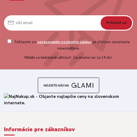
Prihlásiť sa
Súhlasím so
spracovaním osobných údajov
za účelom zasielania
newslettera.
Môžete sa kedykoľvek odhlásiť. Zasielame raz za 14 dní.
Informácie pre zákazníkov