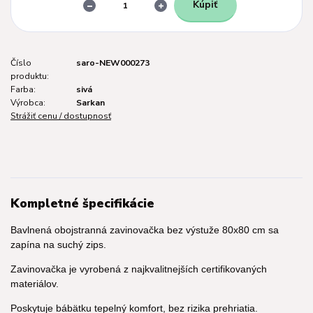
Kúpiť
Číslo
saro-NEW000273
produktu:
Farba:
sivá
Výrobca:
Sarkan
Strážiť cenu / dostupnosť
Kompletné špecifikácie
Bavlnená obojstranná zavinovačka bez výstuže 80x80 cm sa
zapína na suchý zips.
Zavinovačka je vyrobená z najkvalitnejších certifikovaných
materiálov.
Poskytuje bábätku tepelný komfort, bez rizika prehriatia.