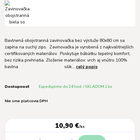
Bavlnená obojstranná zavinovačka bez výstuže 80x80 cm sa
zapína na suchý zips. Zavinovačka je vyrobená z najkvalitnejších
certifikovaných materiálov. Poskytuje bábätku tepelný komfort,
bez rizika prehriatia. Zloženie materiálov: vrch aj vnútro 100%
bavlna silik...
celý popis
Dostupnosť
Expedujeme do 24 hod. / SKLADOM 1 ks
Nie sme platcovia DPH
10,90 €
/
ks