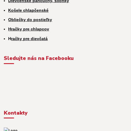
Dievčenské pančuchy, silonky
Košele chlapčenské
Obliečky do postieľky
Hračky pre chlapcov
H
račky pre dievčatá
Sledujte nás na Facebooku
Kontakty