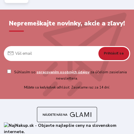
Nepremeškajte novinky, akcie a zľavy!
Prihlásiť sa
Súhlasím so
spracovaním osobných údajov
za účelom zasielania
newslettera.
Môžete sa kedykoľvek odhlásiť. Zasielame raz za 14 dní.