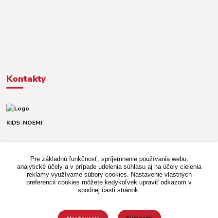
Kontakty
KIDS-NOEMI
Dávid alebo Martina
TEL. +421 903 920 831
Pre základnú funkčnosť, spríjemnenie používania webu,
(Po-Pia, 8-16 hod.)
analytické účely a v prípade udelenia súhlasu aj na účely cielenia
reklamy využívame súbory cookies. Nastavenie vlastných
kidsnoemi.shop@gmail.com
preferencií cookies môžete kedykoľvek upraviť odkazom v
spodnej časti stránok.