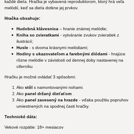
každé dieťa. Hračka je vybavená reproduktorom, ktorý hrá veľa
melódií, keď sa dieťa dotkne jej prvkov.
Hračka obsahuje:
Hudobná klávesnica
– hranie známej melódie;
Kniha so zvieratkami
- vytváranie zvukov zvieratiek z
ilustrácií;
Husle
- s dvoma krásnymi melódiami;
Hodiny s ukazovateľom a farebnými diódami
- hrajúce
rôzne melódie v závislosti od dennej doby nastavenej na
ciferníku
Hračku je možné ovládať 3 spôsobmi:
Ako
stôl
s namontovanými nohami.
Ako
panel držaný dieťaťom
.
Ako
panel zavesený na hrazde
- vďaka použitiu popruhov
umiestnených na spodnej časti hračky.
Technické dáta:
Vekové rozpätie: 18+ mesiacov