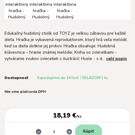
Edukačný hudobný stolík od TOYZ je veľkou zábavou pre každé
dieťa. Hračka je vybavená reproduktorom, ktorý hrá veľa melódií,
keď sa dieťa dotkne jej prvkov. Hračka obsahuje: Hudobná
klávesnica – hranie známej melódie; Kniha so zvieratkami -
vytváranie zvukov zvieratiek z ilustrácií; Husle - s d...
celý popis
Dostupnosť
Expedujeme do 24 hod. / SKLADOM 1 ks
Nie sme platcovia DPH
18,19 €
/
ks
Kúpiť