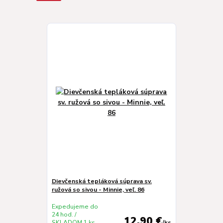
Dievčenská tepláková súprava sv.
ružová so sivou - Minnie, veľ. 86
Expedujeme do
24 hod. /
12,90 €
SKLADOM 1 ks
/
ks