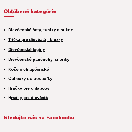
Obľúbené kategórie
Dievčenské šaty, tuniky a sukne
Tričká pre dievčatá,
blúzky
Dievčenské legíny
Dievčenské pančuchy, silonky
Košele chlapčenské
Obliečky do postieľky
Hračky pre chlapcov
H
račky pre dievčatá
Sledujte nás na Facebooku