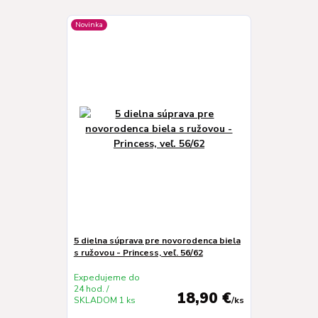
Novinka
5 dielna súprava pre novorodenca biela
s ružovou - Princess, veľ. 56/62
Expedujeme do
24 hod. /
18,90 €
SKLADOM 1 ks
/
ks