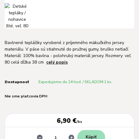
Bavlnené tepláčiky vyrobené z príjemného mäkučkého jersey
materiálu. V páse sú stiahnuté do pružnej gumy, bruško netlačí.
Materiál: 100% bavlna - polohrubý materiál jersey. Rozmery: veľ.
80 celá dĺžka 38 cm
celý popis
Dostupnosť
Expedujeme do 24 hod. / SKLADOM 1 ks
Nie sme platcovia DPH
6,90 €
/
ks
Kúpiť