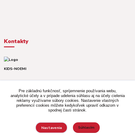
Kontakty
KIDS-NOEMI
Dávid alebo Martina
TEL. +421 903 920 831
Pre základnú funkčnosť, spríjemnenie používania webu,
(Po-Pia, 8-16 hod.)
analytické účely a v prípade udelenia súhlasu aj na účely cielenia
reklamy využívame súbory cookies. Nastavenie vlastných
kidsnoemi.shop@gmail.com
preferencií cookies môžete kedykoľvek upraviť odkazom v
spodnej časti stránok.
Súhlasím
Nastavenia