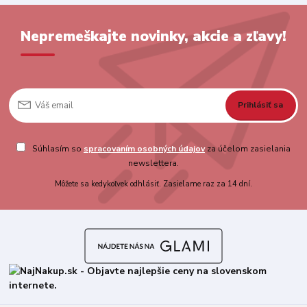
Nepremeškajte novinky, akcie a zľavy!
Prihlásiť sa
Súhlasím so
spracovaním osobných údajov
za účelom zasielania
newslettera.
Môžete sa kedykoľvek odhlásiť. Zasielame raz za 14 dní.