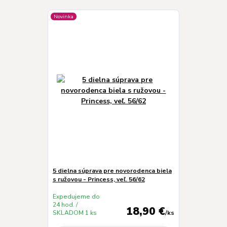
Novinka
5 dielna súprava pre novorodenca biela
s ružovou - Princess, veľ. 56/62
Expedujeme do
24 hod. /
18,90 €
SKLADOM 1 ks
/
ks