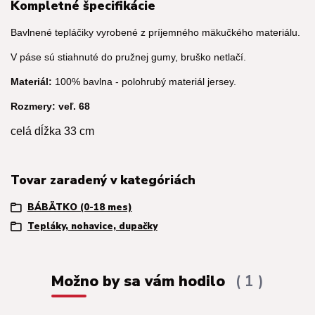
Kompletné špecifikácie
Bavlnené tepláčiky vyrobené z príjemného mäkučkého materiálu.
V páse sú stiahnuté do pružnej gumy, bruško netlačí.
Materiál:
100% bavlna - polohrubý materiál jersey.
Rozmery: veľ. 68
celá dĺžka 33 cm
Tovar zaradený v kategóriách
BÁBÄTKO (0-18 mes)
Tepláky, nohavice, dupačky
Možno by sa vám hodilo
1