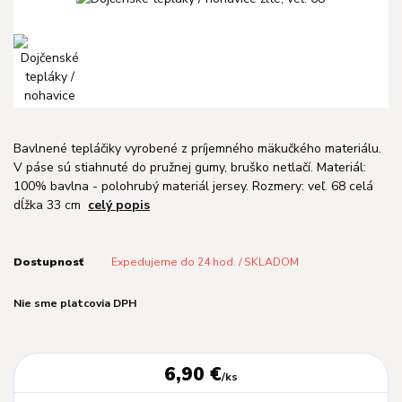
Bavlnené tepláčiky vyrobené z príjemného mäkučkého materiálu.
V páse sú stiahnuté do pružnej gumy, bruško netlačí. Materiál:
100% bavlna - polohrubý materiál jersey. Rozmery: veľ. 68 celá
dĺžka 33 cm
celý popis
Dostupnosť
Expedujeme do 24 hod. / SKLADOM
Nie sme platcovia DPH
6,90 €
/
ks