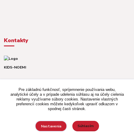
Kontakty
KIDS-NOEMI
Dávid alebo Martina
TEL. +421 903 920 831
Pre základnú funkčnosť, spríjemnenie používania webu,
(Po-Pia, 8-16 hod.)
analytické účely a v prípade udelenia súhlasu aj na účely cielenia
reklamy využívame súbory cookies. Nastavenie vlastných
kidsnoemi.shop@gmail.com
preferencií cookies môžete kedykoľvek upraviť odkazom v
spodnej časti stránok.
Súhlasím
Nastavenia