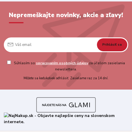
Nepremeškajte novinky, akcie a zľavy!
Prihlásiť sa
Súhlasím so
spracovaním osobných údajov
za účelom zasielania
newslettera.
Môžete sa kedykoľvek odhlásiť. Zasielame raz za 14 dní.