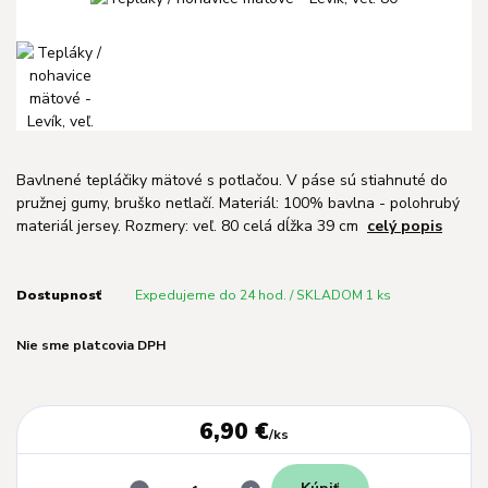
Bavlnené tepláčiky mätové s potlačou. V páse sú stiahnuté do
pružnej gumy, bruško netlačí. Materiál: 100% bavlna - polohrubý
materiál jersey. Rozmery: veľ. 80 celá dĺžka 39 cm
celý popis
Dostupnosť
Expedujeme do 24 hod. / SKLADOM 1 ks
Nie sme platcovia DPH
6,90 €
/
ks