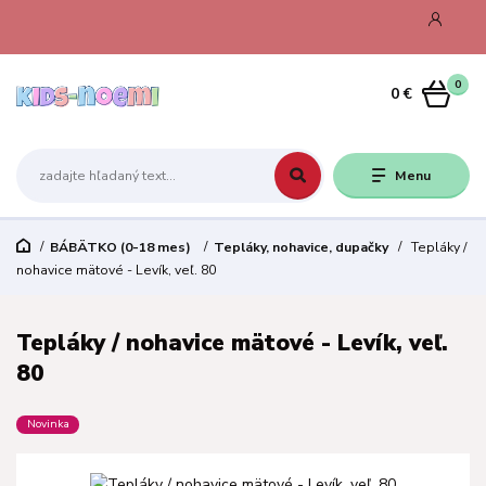
0
0 €
Menu
BÁBÄTKO (0-18 mes)
Tepláky, nohavice, dupačky
Tepláky /
nohavice mätové - Levík, veľ. 80
Tepláky / nohavice mätové - Levík, veľ.
80
Novinka