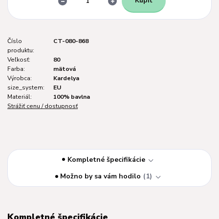
Kúpiť
Číslo
CT-080-868
produktu:
Veľkosť:
80
Farba:
mätová
Výrobca:
Kardelya
size_system:
EU
Materiál:
100% bavlna
Strážiť cenu / dostupnosť
Kompletné špecifikácie
Možno by sa vám hodilo
1
Kompletné špecifikácie