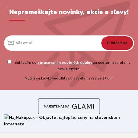
Nepremeškajte novinky, akcie a zľavy!
Prihlásiť sa
Súhlasím so
spracovaním osobných údajov
za účelom zasielania
newslettera.
Môžete sa kedykoľvek odhlásiť. Zasielame raz za 14 dní.