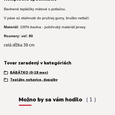
Bavlnené tepláčiky mätové s potlačou.
V páse sú stiahnuté do pružnej gumy, bruško netlačí.
Materiál:
100% bavlna - polohrubý materiál jersey.
Rozmery: veľ. 80
celá dĺžka 39 cm
Tovar zaradený v kategóriách
BÁBÄTKO (0-18 mes)
Tepláky, nohavice, dupačky
Možno by sa vám hodilo
1