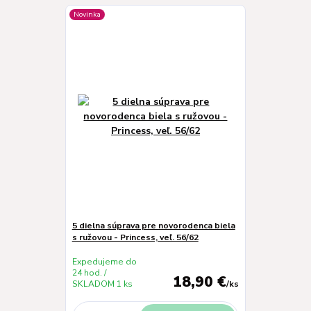
Novinka
5 dielna súprava pre novorodenca biela
s ružovou - Princess, veľ. 56/62
Expedujeme do
24 hod. /
18,90 €
SKLADOM 1 ks
/
ks