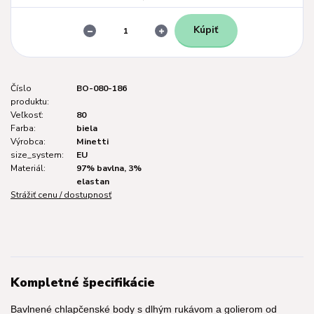
Kúpiť
Číslo
BO-080-186
produktu:
Veľkosť:
80
Farba:
biela
Výrobca:
Minetti
size_system:
EU
Materiál:
97% bavlna, 3%
elastan
Strážiť cenu / dostupnosť
Kompletné špecifikácie
Bavlnené chlapčenské body s dlhým rukávom a golierom od