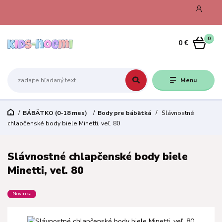
0
0 €
Menu
BÁBÄTKO (0-18 mes)
Body pre bábätká
Slávnostné
chlapčenské body biele Minetti, veľ. 80
Slávnostné chlapčenské body biele
Minetti, veľ. 80
Novinka