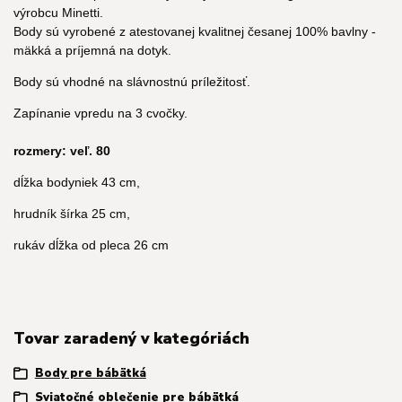
výrobcu Minetti.
Body sú vyrobené z atestovanej kvalitnej česanej 100% bavlny -
mäkká a príjemná na dotyk.
Body sú vhodné na slávnostnú príležitosť.
Zapínanie vpredu na 3 cvočky.
rozmery: v
eľ. 80
dĺžka bodyniek 43 cm,
hrudník šírka 25 cm,
rukáv dĺžka od pleca 26 cm
Tovar zaradený v kategóriách
Body pre bábätká
Sviatočné oblečenie pre bábätká