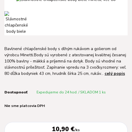
Bavlnené chlapčenské body s dlhým rukávom a golierom od
výrobcu Minetti.Body sú vyrobené z atestovanej kvalitnej česanej
100% bavlny - mäkká a príjemná na dotyk. Body sú vhodné na
slávnostnú príležitosť. Zapínanie vpredu na 3 cvočky.rozmery: veľ.
80 dĺžka bodyniek 43 cm, hrudník šírka 25 cm, rukáv...
celý popis
Dostupnosť
Expedujeme do 24 hod. / SKLADOM 1 ks
Nie sme platcovia DPH
10,90 €
/
ks