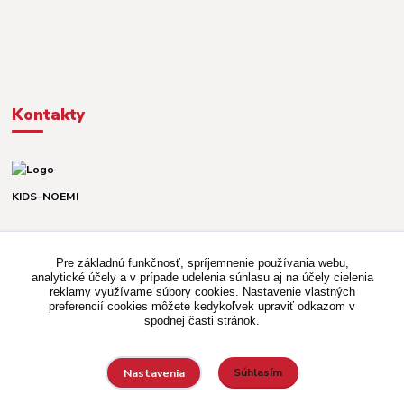
Kontakty
KIDS-NOEMI
Dávid alebo Martina
TEL. +421 903 920 831
Pre základnú funkčnosť, spríjemnenie používania webu,
(Po-Pia, 8-16 hod.)
analytické účely a v prípade udelenia súhlasu aj na účely cielenia
reklamy využívame súbory cookies. Nastavenie vlastných
kidsnoemi.shop@gmail.com
preferencií cookies môžete kedykoľvek upraviť odkazom v
spodnej časti stránok.
Súhlasím
Nastavenia