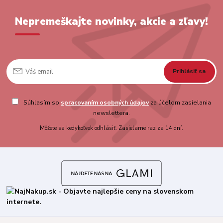
Nepremeškajte novinky, akcie a zľavy!
Prihlásiť sa
Súhlasím so
spracovaním osobných údajov
za účelom zasielania
newslettera.
Môžete sa kedykoľvek odhlásiť. Zasielame raz za 14 dní.