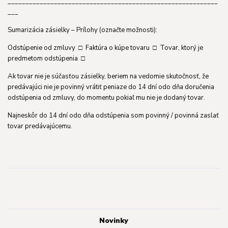
___________________________________________________________
___
Sumarizácia zásielky – Prílohy (označte možnosti):
Odstúpenie od zmluvy □ Faktúra o kúpe tovaru □ Tovar, ktorý je
predmetom odstúpenia □
Ak tovar nie je súčasťou zásielky, beriem na vedomie skutočnosť, že
predávajúci nie je povinný vrátiť peniaze do 14 dní odo dňa doručenia
odstúpenia od zmluvy, do momentu pokiaľ mu nie je dodaný tovar.
Najneskôr do 14 dní odo dňa odstúpenia som povinný / povinná zaslať
tovar predávajúcemu.
Novinky