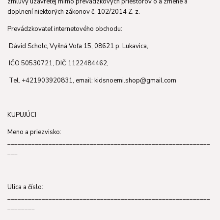
zmluvy uzavretej mimo prevádzkových priestorov o a zmene a
doplnení niektorých zákonov č. 102/2014 Z. z.
Prevádzkovateľ internetového obchodu:
Dávid Scholc, Vyšná Voľa 15, 08621 p. Lukavica,
IČO 50530721, DIČ 1122484462,
Tel. +421903920831, email: kidsnoemi.shop@gmail.com
KUPUJÚCI
Meno a priezvisko:
___________________________________________________________
___
Ulica a číslo:
___________________________________________________________
________