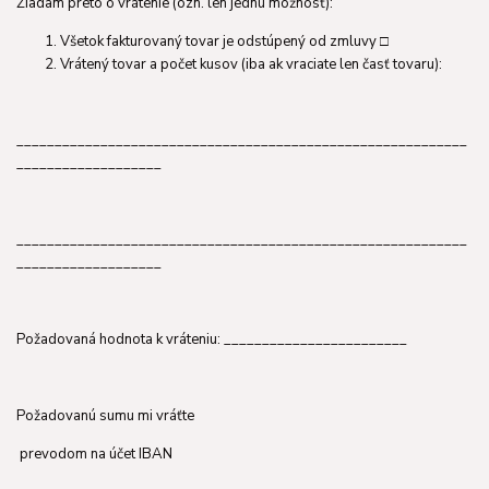
Žiadam preto o vrátenie (ozn. len jednu možnosť):
Všetok fakturovaný tovar je odstúpený od zmluvy □
Vrátený tovar a počet kusov (iba ak vraciate len časť tovaru):
___________________________________________________________
___________________
___________________________________________________________
___________________
Požadovaná hodnota k vráteniu: ________________________
Požadovanú sumu mi vráťte
prevodom na účet IBAN