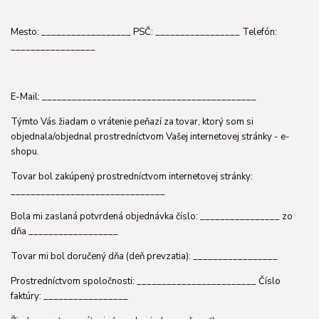
Mesto: __________________ PSČ: _________________ Telefón:
_________________
E-Mail: ___________________________________________
Týmto Vás žiadam o vrátenie peňazí za tovar, ktorý som si
objednala/objednal prostredníctvom Vašej internetovej stránky - e-
shopu.
Tovar bol zakúpený prostredníctvom internetovej stránky:
_______________________________
Bola mi zaslaná potvrdená objednávka číslo: ________________ zo
dňa __________________
Tovar mi bol doručený dňa (deň prevzatia): _________________
Prostredníctvom spoločnosti: ________________________ Číslo
faktúry: _________________