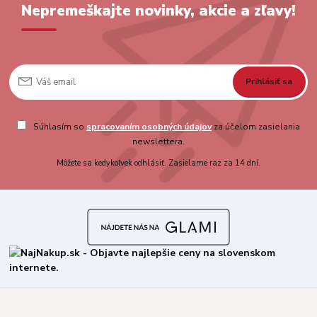
Nepremeškajte novinky, akcie a zľavy!
Prihlásiť sa
Súhlasím so
spracovaním osobných údajov
za účelom zasielania
newslettera.
Môžete sa kedykoľvek odhlásiť. Zasielame raz za 14 dní.