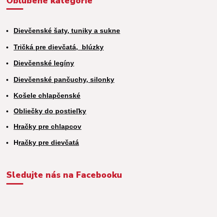
Obľúbené kategórie
Dievčenské šaty, tuniky a sukne
Tričká pre dievčatá,
blúzky
Dievčenské legíny
Dievčenské pančuchy, silonky
Košele chlapčenské
Obliečky do postieľky
Hračky pre chlapcov
H
račky pre dievčatá
Sledujte nás na Facebooku