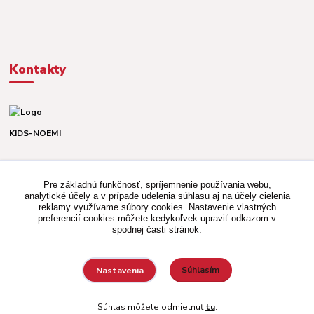
Kontakty
KIDS-NOEMI
Dávid alebo Martina
TEL. +421 903 920 831
Pre základnú funkčnosť, spríjemnenie používania webu,
(Po-Pia, 8-16 hod.)
analytické účely a v prípade udelenia súhlasu aj na účely cielenia
reklamy využívame súbory cookies. Nastavenie vlastných
kidsnoemi.shop@gmail.com
preferencií cookies môžete kedykoľvek upraviť odkazom v
spodnej časti stránok.
Súhlasím
Nastavenia
Vytvorené na
Eshop-rychlo.sk
Súhlas môžete odmietnuť
tu
.