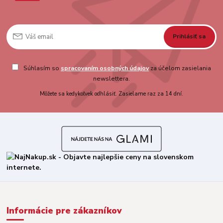
Prihlásiť sa
Súhlasím so
spracovaním osobných údajov
za účelom zasielania
newslettera.
Môžete sa kedykoľvek odhlásiť. Zasielame raz za 14 dní.
Informácie pre zákazníkov