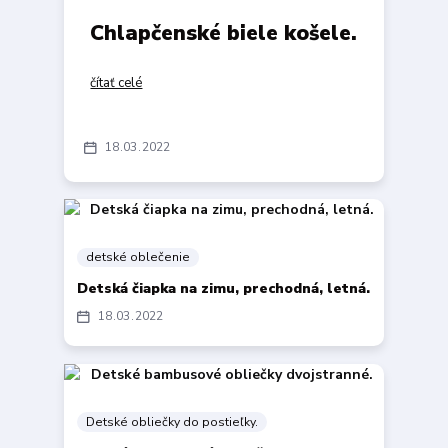
Chlapčenské biele košele.
čítať celé
18
03
2022
detské oblečenie
Detská čiapka na zimu, prechodná, letná.
18
03
2022
Detské obliečky do postieľky.