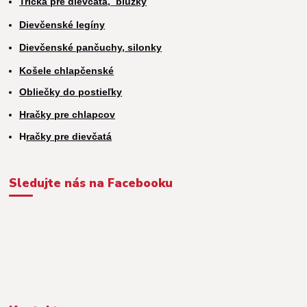
Tričká pre dievčatá,
blúzky
Dievčenské legíny
Dievčenské pančuchy, silonky
Košele chlapčenské
Obliečky do postieľky
Hračky pre chlapcov
H
račky pre dievčatá
Sledujte nás na Facebooku