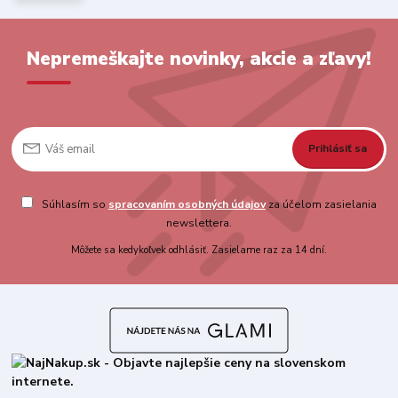
Nepremeškajte novinky, akcie a zľavy!
Prihlásiť sa
Súhlasím so
spracovaním osobných údajov
za účelom zasielania
newslettera.
Môžete sa kedykoľvek odhlásiť. Zasielame raz za 14 dní.