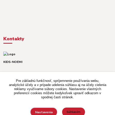
Kontakty
KIDS-NOEMI
Dávid alebo Martina
TEL. +421 903 920 831
Pre základnú funkčnosť, spríjemnenie používania webu,
(Po-Pia, 8-16 hod.)
analytické účely a v prípade udelenia súhlasu aj na účely cielenia
reklamy využívame súbory cookies. Nastavenie vlastných
kidsnoemi.shop@gmail.com
preferencií cookies môžete kedykoľvek upraviť odkazom v
spodnej časti stránok.
Súhlasím
Nastavenia