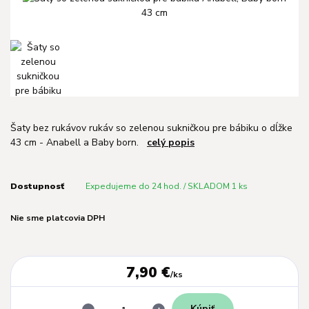
Šaty bez rukávov rukáv so zelenou sukničkou pre bábiku o dĺžke
43 cm - Anabell a Baby born.
celý popis
Dostupnosť
Expedujeme do 24 hod. / SKLADOM 1 ks
Nie sme platcovia DPH
7,90 €
/
ks
Kúpiť