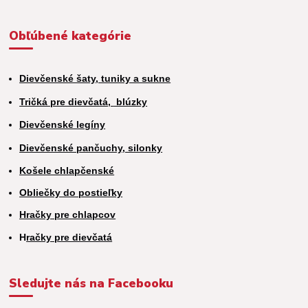
Obľúbené kategórie
Dievčenské šaty, tuniky a sukne
Tričká pre dievčatá,
blúzky
Dievčenské legíny
Dievčenské pančuchy, silonky
Košele chlapčenské
Obliečky do postieľky
Hračky pre chlapcov
H
račky pre dievčatá
Sledujte nás na Facebooku