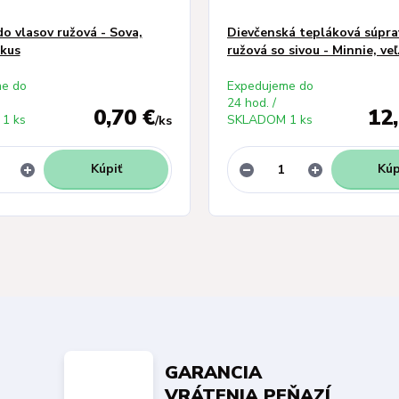
o vlasov ružová - Sova,
Dievčenská tepláková súprav
 kus
ružová so sivou - Minnie, veľ
e do
Expedujeme do
24 hod. /
0,70 €
12
1 ks
SKLADOM 1 ks
/
ks
Kúpiť
Kúp
GARANCIA
VRÁTENIA PEŇAZÍ