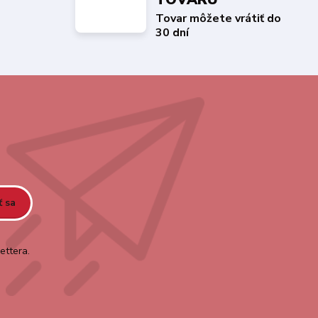
Tovar môžete vrátiť do
30 dní
ť sa
ettera.