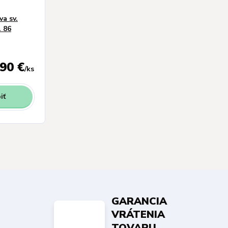
a sv.
. 86
,90 €
/
ks
iť
GARANCIA
VRÁTENIA
TOVARU