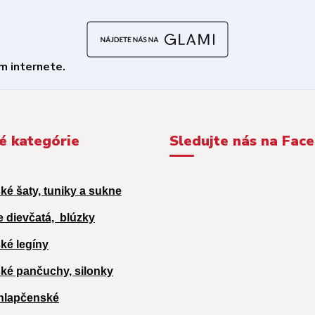
é kategórie
Sledujte nás na Fac
ké šaty, tuniky a sukne
e dievčatá,
blúzky
ké legíny
ké pančuchy, silonky
hlapčenské