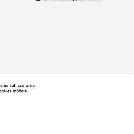
enia súhlasu aj na
cookies môžete
Vytvorené na
Eshop-rychlo.sk