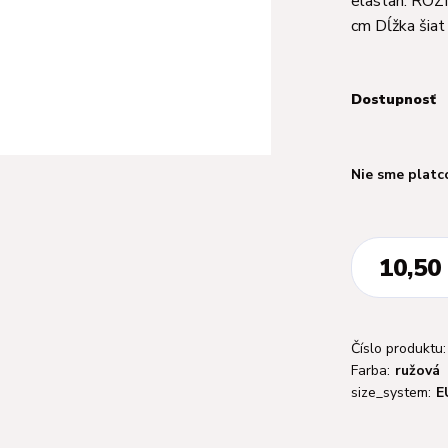
elastan. ROZ
cm Dĺžka šia
Dostupnosť
Nie sme platc
10,50
Číslo produktu:
Farba:
ružová
size_system:
E