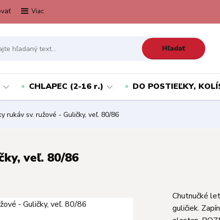
vať
Viac
Hľadať
CHLAPEC (2-16 r.)
DO POSTIEĽKY, KOLÍ
y rukáv sv. ružové - Guličky, veľ. 80/86
čky, veľ. 80/86
Chutnučké let
guličiek. Zap