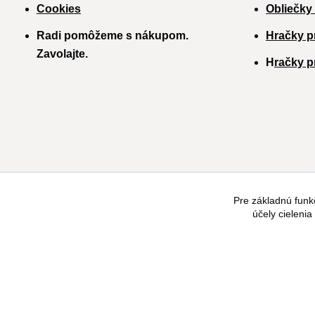
Cookies
Obliečky
Radi pomôžeme s nákupom.
Hračky p
Zavolajte.
H
račky p
Pre základnú funk
účely cieleni