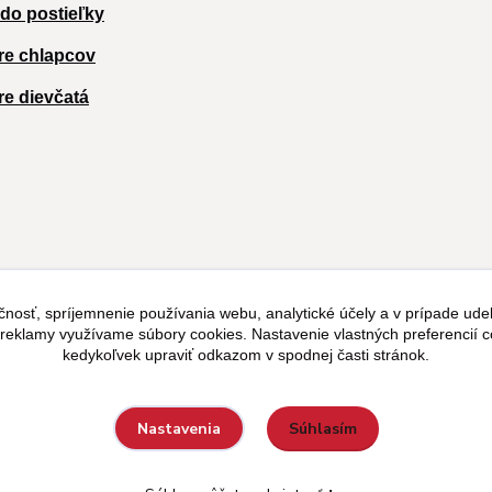
 do postieľky
re chlapcov
re dievčatá
čnosť, spríjemnenie používania webu, analytické účely a v prípade udel
a reklamy využívame súbory cookies. Nastavenie vlastných preferencií 
kedykoľvek upraviť odkazom v spodnej časti stránok.
Súhlasím
Nastavenia