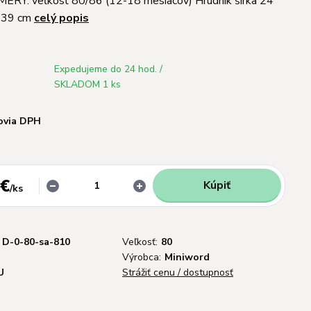
MERY: veľkosť 80/86 (12-18 mesiacov) Hrudník šírka 24
t 39 cm
celý popis
Expedujeme do 24 hod. /
SKLADOM 1 ks
ovia DPH
 €
Kúpiť
/
ks
D-0-80-sa-810
Veľkosť:
80
Výrobca:
Miniword
U
Strážiť cenu / dostupnosť