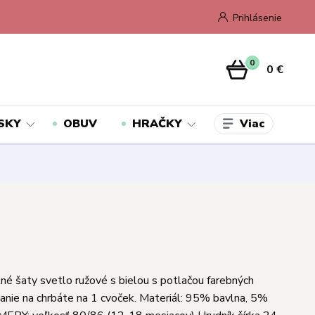
Prihlásenie
0
0 €
Viac
SKY
OBUV
HRAČKY
né šaty svetlo ružové s bielou s potlačou farebných
ínanie na chrbáte na 1 cvoček. Materiál: 95% bavlna, 5%