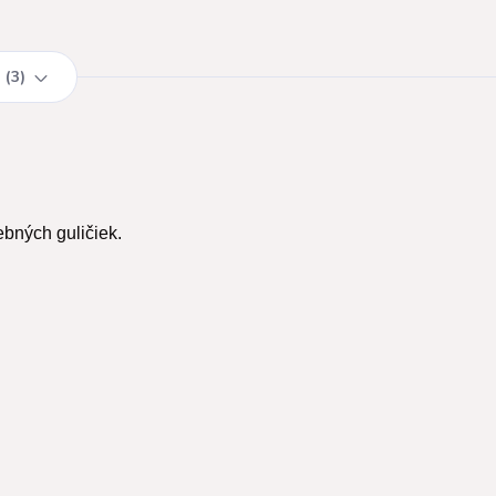
3
ebných guličiek.