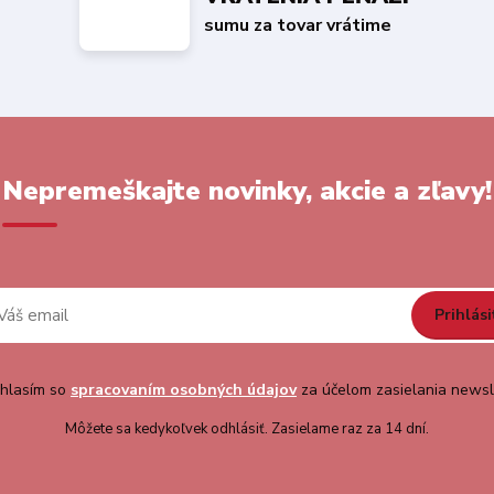
sumu za tovar vrátime
Nepremeškajte novinky, akcie a zľavy!
Prihlási
hlasím so
spracovaním osobných údajov
za účelom zasielania newsl
Môžete sa kedykoľvek odhlásiť. Zasielame raz za 14 dní.