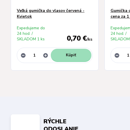
Veľká gumička do vlasov červená -
Gumička d
Kvietok
cena za 1
Expedujeme do
Expedujem
24 hod. /
24 hod. /
0,70 €
SKLADOM 1 ks
SKLADOM 
/
ks
Kúpiť
RÝCHLE
ODOSLANIE