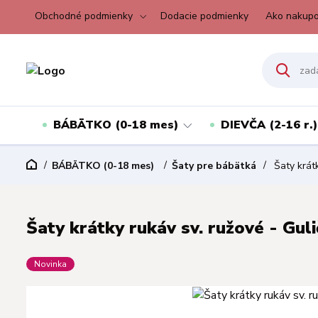
Obchodné podmienky
Dodacie podmienky
Ako nakupo
BÁBÄTKO (0-18 mes)
DIEVČA (2-16 r.)
BÁBÄTKO (0-18 mes)
Šaty pre bábätká
Šaty krátk
Šaty krátky rukáv sv. ružové - Guli
Novinka