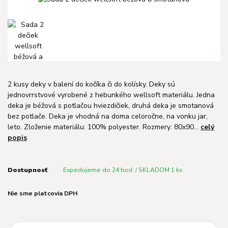
2 kusy deky v balení do kočíka či do kolísky. Deky sú
jednovrrstvové vyrobené z hebunkého wellsoft materiálu. Jedna
deka je béžová s potlačou hviezdičiek, druhá deka je smotanová
bez potlače. Deka je vhodná na doma celoročne, na vonku jar,
leto. Zloženie materiálu: 100% polyester. Rozmery: 80x90...
celý
popis
Dostupnosť
Expedujeme do 24 hod. / SKLADOM 1 ks
Nie sme platcovia DPH