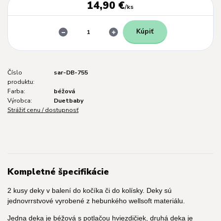
14,90 €
/
ks
Kúpiť
Číslo
sar-DB-755
produktu:
Farba:
béžová
Výrobca:
Duetbaby
Strážiť cenu / dostupnosť
Kompletné špecifikácie
2 kusy deky v balení do kočíka či do kolísky. Deky sú
jednovrrstvové vyrobené z hebunkého wellsoft materiálu.
Jedna deka je béžová s potlačou hviezdičiek, druhá deka je