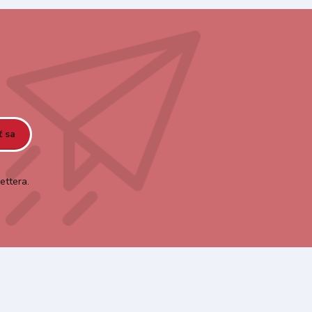
ť sa
ettera.