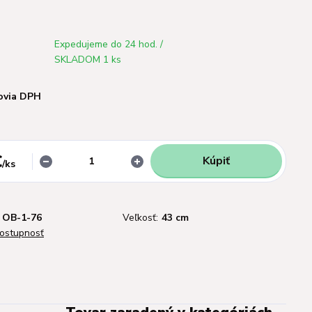
Expedujeme do 24 hod. /
SKLADOM 1 ks
ovia DPH
€
Kúpiť
/
ks
OB-1-76
Veľkosť:
43 cm
dostupnosť