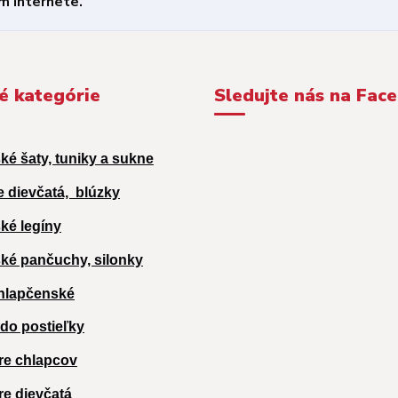
é kategórie
Sledujte nás na Fac
ké šaty, tuniky a sukne
e dievčatá,
blúzky
ké legíny
ké pančuchy, silonky
hlapčenské
 do postieľky
re chlapcov
re dievčatá