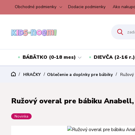
Obchodné podmienky
Dodacie podmienky
Ako nakupo
BÁBÄTKO (0-18 mes)
DIEVČA (2-16 r.)
HRAČKY
Oblečenie a doplnky pre bábiky
Ružový o
Ružový overal pre bábiku Anabell,
Novinka