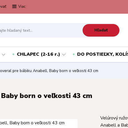
vať
Viac
Hľadať
CHLAPEC (2-16 r.)
DO POSTIEĽKY, KOLÍ
veral pre bábiku Anabell, Baby born o veľkosti 43 cm
 Baby born o veľkosti 43 cm
Velúrový ružo
Anabell a Ba