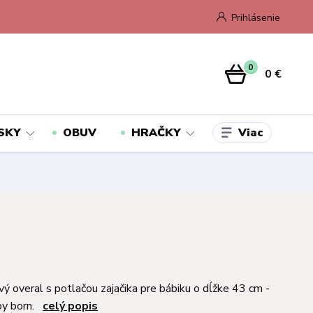
Prihlásenie
0
0 €
Viac
SKY
OBUV
HRAČKY
vý overal s potlačou zajačika pre bábiku o dĺžke 43 cm -
by born.
celý popis