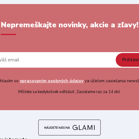
Nepremeškajte novinky, akcie a zľavy!
Prihlási
hlasím so
spracovaním osobných údajov
za účelom zasielania newsl
Môžete sa kedykoľvek odhlásiť. Zasielame raz za 14 dní.