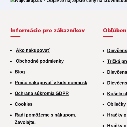
Informácie pre zákazníkov
Obľúben
Ako nakupovať
Dievčens
Obchodné podmienky
Tričká pr
Blog
Dievčens
Prečo nakupovať v kids-noemi.sk
Dievčens
Ochrana súkromia GDPR
Košele c
Cookies
Obliečky
Radi pomôžeme s nákupom.
Hračky p
Zavolajte.
H
račky p