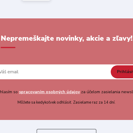
Nepremeškajte novinky, akcie a zľavy!
Prihlási
hlasím so
spracovaním osobných údajov
za účelom zasielania newsl
Môžete sa kedykoľvek odhlásiť. Zasielame raz za 14 dní.