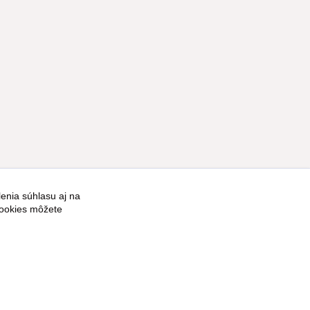
enia súhlasu aj na
Vytvorené na
Eshop-rychlo.sk
cookies môžete