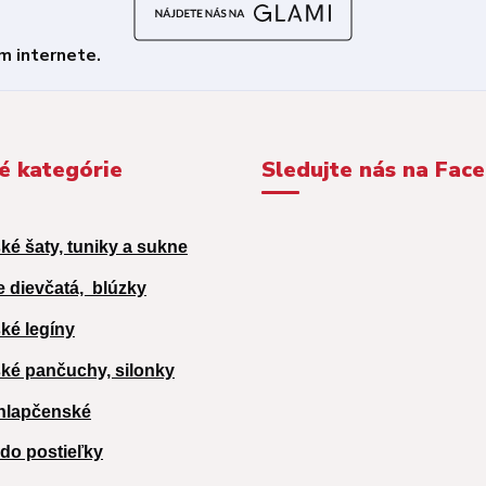
é kategórie
Sledujte nás na Fac
ké šaty, tuniky a sukne
e dievčatá,
blúzky
ké legíny
ké pančuchy, silonky
hlapčenské
 do postieľky