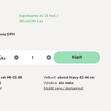
Expedujeme do 24 hod. /
SKLADOM 1 ks
ovia DPH
€
Kúpiť
/
ks
cel-MI-01-65
Veľkosť:
obvod hlavy 42-44 cm
á
Výrobca:
elo melo
U
Strážiť cenu / dostupnosť