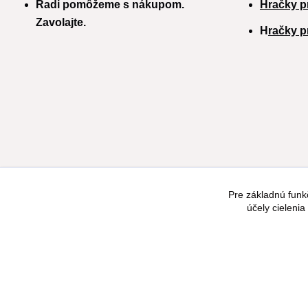
Radi pomôžeme s nákupom.
Hračky p
Zavolajte.
H
račky p
Pre základnú funk
účely cieleni