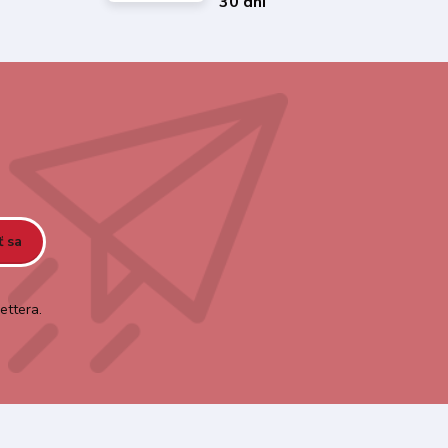
30 dní
ť sa
ettera.