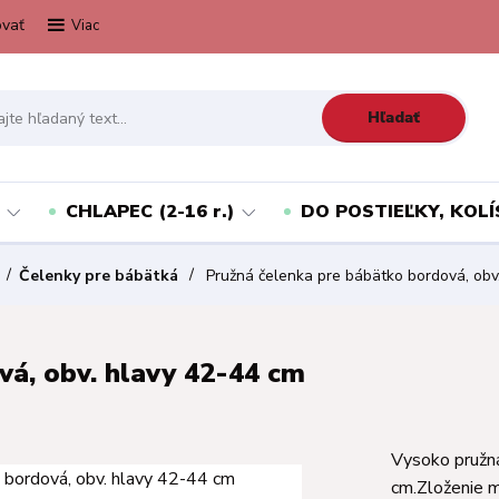
vať
Viac
Hľadať
CHLAPEC (2-16 r.)
DO POSTIEĽKY, KOLÍ
Čelenky pre bábätká
Pružná čelenka pre bábätko bordová, obv
á, obv. hlavy 42-44 cm
Vysoko pružná
cm.Zloženie 