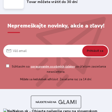
Tovar môžete vrátiť do 30 dní
Nepremeškajte novinky, akcie a zľavy!
Prihlásiť sa
Súhlasím so
spracovaním osobných údajov
za účelom zasielania
newslettera.
Môžete sa kedykoľvek odhlásiť. Zasielame raz za 14 dní.