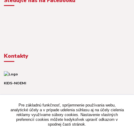
Sledujte nás na Facebooku
Kontakty
KIDS-NOEMI
Dávid alebo Martina
TEL. +421 903 920 831
Pre základnú funkčnosť, spríjemnenie používania webu,
(Po-Pia, 8-16 hod.)
analytické účely a v prípade udelenia súhlasu aj na účely cielenia
reklamy využívame súbory cookies. Nastavenie vlastných
kidsnoemi.shop@gmail.com
preferencií cookies môžete kedykoľvek upraviť odkazom v
spodnej časti stránok.