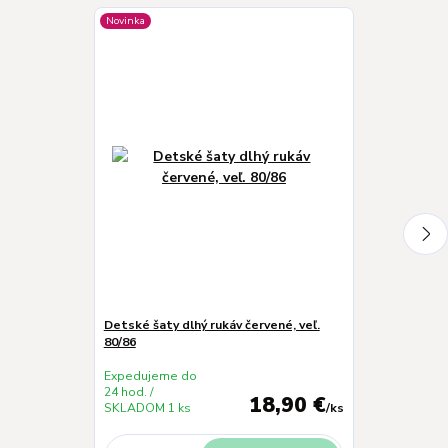
Novinka
Detské šaty dlhý rukáv červené, veľ.
Detské pančuch
80/86
ružové, veľ. 8
Expedujeme do
Expedujeme 
24 hod. /
24 hod. /
18,90 €
SKLADOM 1 ks
/
ks
SKLADOM 1 k