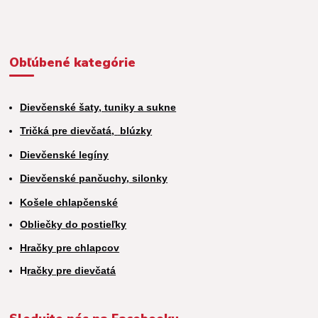
Obľúbené kategórie
Dievčenské šaty, tuniky a sukne
Tričká pre dievčatá,
blúzky
Dievčenské legíny
Dievčenské pančuchy, silonky
Košele chlapčenské
Obliečky do postieľky
Hračky pre chlapcov
H
račky pre dievčatá