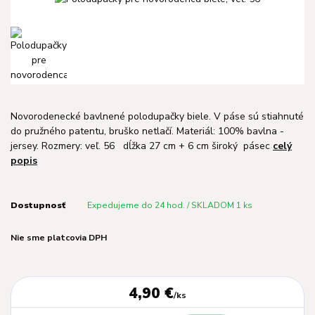
Novorodenecké bavlnené polodupačky biele. V páse sú stiahnuté
do pružného patentu, bruško netlačí. Materiál: 100% bavlna -
jersey. Rozmery: veľ. 56 dĺžka 27 cm + 6 cm široký pásec
celý
popis
Dostupnosť
Expedujeme do 24 hod. / SKLADOM 1 ks
Nie sme platcovia DPH
4,90 €
/
ks