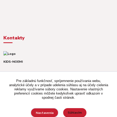
Kontakty
KIDS-NOEMI
Dávid alebo Martina
TEL. +421 903 920 831
Pre základnú funkčnosť, spríjemnenie používania webu,
(Po-Pia, 8-16 hod.)
analytické účely a v prípade udelenia súhlasu aj na účely cielenia
reklamy využívame súbory cookies. Nastavenie vlastných
kidsnoemi.shop@gmail.com
preferencií cookies môžete kedykoľvek upraviť odkazom v
spodnej časti stránok.
Súhlasím
Nastavenia