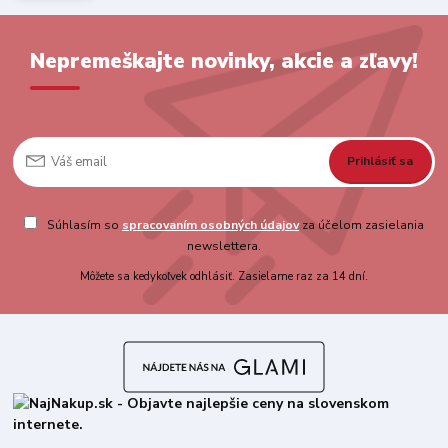
Nepremeškajte novinky, akcie a zľavy!
Prihlásiť sa
Súhlasím so
spracovaním osobných údajov
za účelom zasielania
newslettera.
Môžete sa kedykoľvek odhlásiť. Zasielame raz za 14 dní.