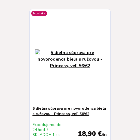
Novinka
5 dielna súprava pre novorodenca biela
s ružovou - Princess, veľ. 56/62
Expedujeme do
24 hod. /
18,90 €
SKLADOM 1 ks
/
ks