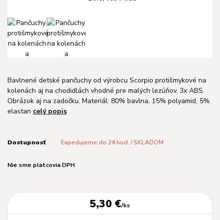
Bavlnené detské pančuchy od výrobcu Scorpio protišmykové na
kolenách aj na chodidlách vhodné pre malých lezúňov. 3x ABS.
Obrázok aj na zadočku. Materiál: 80% bavlna, 15% polyamid, 5%
elastan
celý popis
Dostupnosť
Expedujeme do 24 hod. / SKLADOM
Nie sme platcovia DPH
5,30 €
/
ks