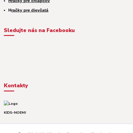
Hračky pre chlapcov
H
račky pre dievčatá
Sledujte nás na Facebooku
Kontakty
KIDS-NOEMI
Dávid alebo Martina
TEL. +421 903 920 831